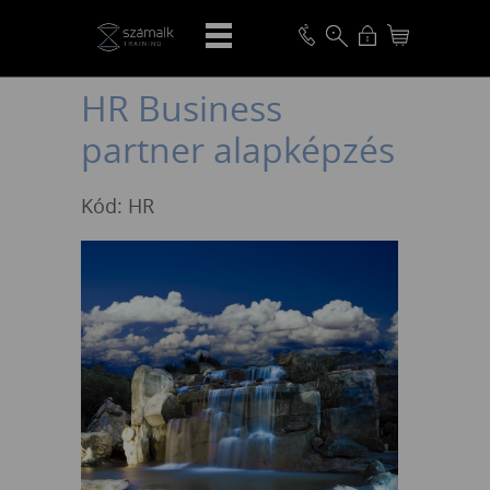
VISSZA
HR Business
partner alapképzés
Kód: HR