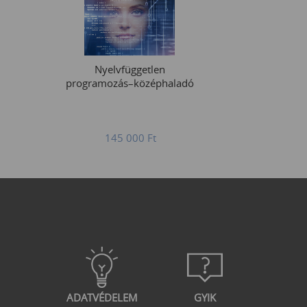
Nyelvfüggetlen
programozás–középhaladó
145 000
Ft
ADATVÉDELEM
GYIK