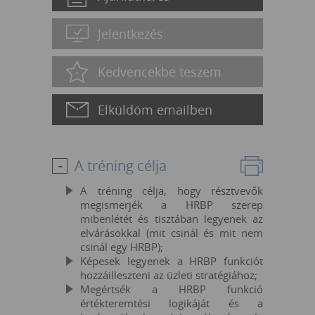
Jelentkezés
Kedvencekbe teszem
Elküldöm emailben
A tréning célja
A tréning célja, hogy résztvevők
megismerjék a HRBP szerep
mibenlétét és tisztában legyenek az
elvárásokkal (mit csinál és mit nem
csinál egy HRBP);
Képesek legyenek a HRBP funkciót
hozzáilleszteni az üzleti stratégiához;
Megértsék a HRBP funkció
értékteremtési logikáját és a