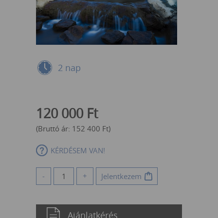
2 nap
120 000
Ft
(Bruttó ár:
152 400
Ft
)
KÉRDÉSEM VAN!
-
+
Jelentkezem
Ajánlatkérés