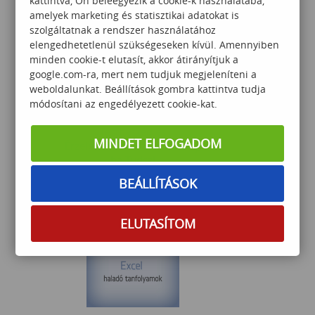
kattintva, Ön beleegyezik a cookie-k használatába,
269 000
Ft
amelyek marketing és statisztikai adatokat is
szolgáltatnak a rendszer használatához
elengedhetetlenül szükségeseken kívül. Amennyiben
minden cookie-t elutasít, akkor átirányítjuk a
google.com-ra, mert nem tudjuk megjeleníteni a
weboldalunkat. Beállítások gombra kattintva tudja
módosítani az engedélyezett cookie-kat.
Testbeszéd és
MINDET ELFOGADOM
Érzelemfelismerés – Hazudj,
ha Tudsz!
BEÁLLÍTÁSOK
60 000
Ft
ELUTASÍTOM