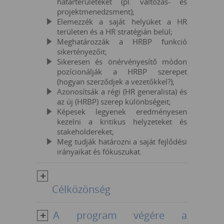
határterületeket (pl. változás- és
projektmenedzsment);
Elemezzék a saját helyüket a HR
területen és a HR stratégián belül;
Meghatározzák a HRBP funkció
sikertényezőit;
Sikeresen és önérvényesítő módon
pozícionálják a HRBP szerepet
(hogyan szerződjek a vezetőkkel?);
Azonosítsák a régi (HR generalista) és
az új (HRBP) szerep különbségeit;
Képesek legyenek eredményesen
kezelni a kritikus helyzeteket és
stakeholdereket;
Meg tudják határozni a saját fejlődési
irányaikat és fókuszukat.
Célközönség
A program végére a