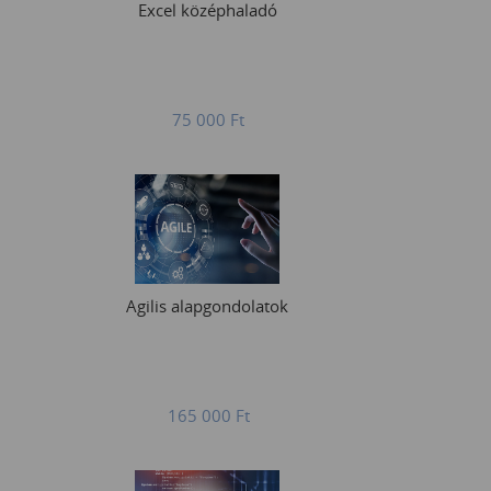
Excel középhaladó
75 000
Ft
Agilis alapgondolatok
165 000
Ft