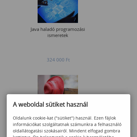
Java haladó programozási
ismeretek
324 000
Ft
A weboldal sütiket használ
Enterprise Linux 8
rendszeradminisztráció
Oldalunk cookie-kat ("sütiket") használ. Ezen fájlok
információkat szolgáltatnak számunkra a felhasználó
oldallátogatási szokásairól. Mindent elfogad gombra