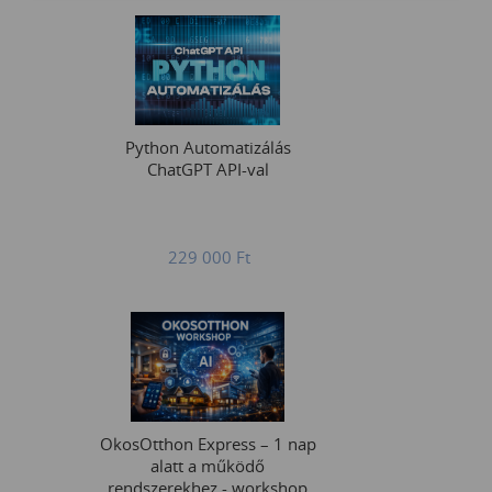
Python Automatizálás
ChatGPT API-val
229 000
Ft
OkosOtthon Express – 1 nap
alatt a működő
rendszerekhez - workshop