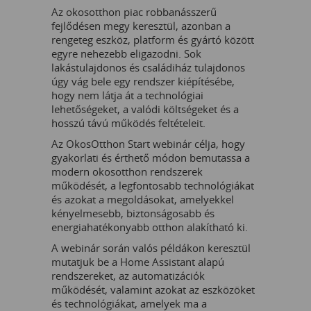
Az okosotthon piac robbanásszerű
fejlődésen megy keresztül, azonban a
rengeteg eszköz, platform és gyártó között
egyre nehezebb eligazodni. Sok
lakástulajdonos és családiház tulajdonos
úgy vág bele egy rendszer kiépítésébe,
hogy nem látja át a technológiai
lehetőségeket, a valódi költségeket és a
hosszú távú működés feltételeit.
Az OkosOtthon Start webinár célja, hogy
gyakorlati és érthető módon bemutassa a
modern okosotthon rendszerek
működését, a legfontosabb technológiákat
és azokat a megoldásokat, amelyekkel
kényelmesebb, biztonságosabb és
energiahatékonyabb otthon alakítható ki.
A webinár során valós példákon keresztül
mutatjuk be a Home Assistant alapú
rendszereket, az automatizációk
működését, valamint azokat az eszközöket
és technológiákat, amelyek ma a