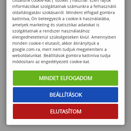
Oldalunk cookie-kat ("sütiket") használ. Ezen fájlok
információkat szolgáltatnak számunkra a felhasználó
Nyelvfüggetlen
oldallátogatási szokásairól. Mindent elfogad gombra
programozás–középhaladó
kattintva, Ön beleegyezik a cookie-k használatába,
amelyek marketing és statisztikai adatokat is
szolgáltatnak a rendszer használatához
elengedhetetlenül szükségeseken kívül. Amennyiben
145 000
Ft
minden cookie-t elutasít, akkor átirányítjuk a
google.com-ra, mert nem tudjuk megjeleníteni a
weboldalunkat. Beállítások gombra kattintva tudja
módosítani az engedélyezett cookie-kat.
MINDET ELFOGADOM
Power Automate
BEÁLLÍTÁSOK
ELUTASÍTOM
105 000
Ft