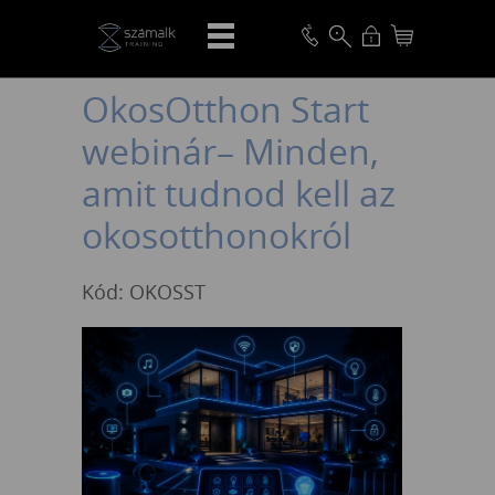
VISSZA
OkosOtthon Start
webinár– Minden,
amit tudnod kell az
okosotthonokról
Kód: OKOSST