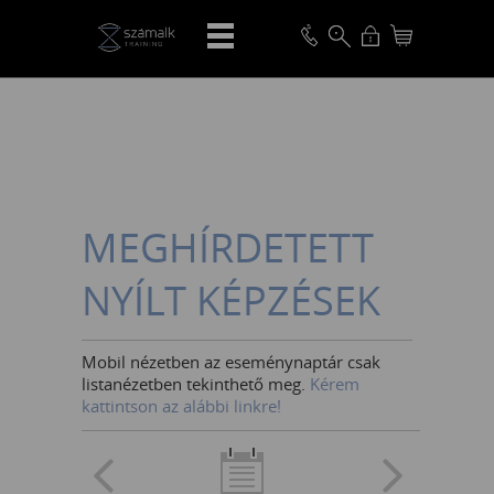
VISSZA
MEGHÍRDETETT
NYÍLT KÉPZÉSEK
Mobil nézetben az eseménynaptár csak
listanézetben tekinthető meg.
Kérem
kattintson az alábbi linkre!