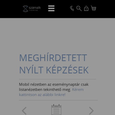
VISSZA
MEGHÍRDETETT
NYÍLT KÉPZÉSEK
Mobil nézetben az eseménynaptár csak
listanézetben tekinthető meg.
Kérem
kattintson az alábbi linkre!