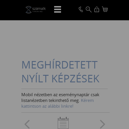
VISSZA
MEGHÍRDETETT
NYÍLT KÉPZÉSEK
Mobil nézetben az eseménynaptár csak
listanézetben tekinthető meg.
Kérem
kattintson az alábbi linkre!