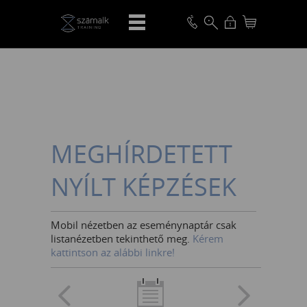
VISSZA
MEGHÍRDETETT
NYÍLT KÉPZÉSEK
Mobil nézetben az eseménynaptár csak
listanézetben tekinthető meg.
Kérem
kattintson az alábbi linkre!