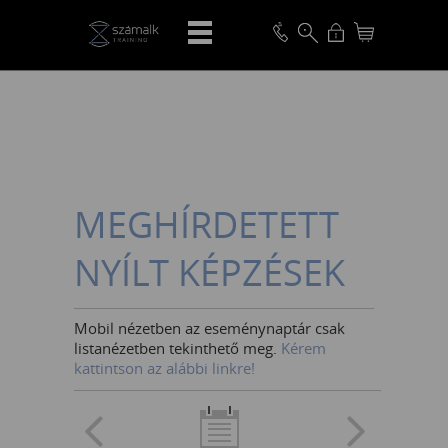
VISSZA
MEGHÍRDETETT
NYÍLT KÉPZÉSEK
Mobil nézetben az eseménynaptár csak
listanézetben tekinthető meg.
Kérem
kattintson az alábbi linkre!