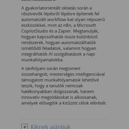
A gyakorlatorientált oktatás során a
résztvevők lépésről lépésre építenek fel
automatizált workflow-kat olyan népszerű
eszközökkel, mint az n8n, a Microsoft
CopilotStudio és a Zapier. Megtanulják,
hogyan kapcsolhatók össze különböző
rendszerek, hogyan automatizálhatók
ismétlődő feladatok, valamint hogyan
integrálhatók AI szolgáltatások a napi
munkafolyamatokba.
A tanfolyam során megismert
összehangolt, mesterséges intelligenciával
támogatott munkafolyamatok lehetővé
teszik, hogy a tanulók nemcsak
hatékonyabban dolgozzanak, hanem
innovatív megoldásokat is alkossanak,
amelyek elősegítik a kitűzött célok elérését.
Kiknek ajánljuk