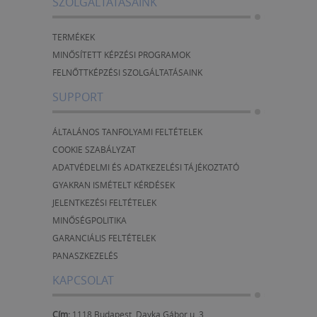
SZOLGÁLTATÁSAINK
TERMÉKEK
MINŐSÍTETT KÉPZÉSI PROGRAMOK
FELNŐTTKÉPZÉSI SZOLGÁLTATÁSAINK
SUPPORT
ÁLTALÁNOS TANFOLYAMI FELTÉTELEK
COOKIE SZABÁLYZAT
ADATVÉDELMI ÉS ADATKEZELÉSI TÁJÉKOZTATÓ
GYAKRAN ISMÉTELT KÉRDÉSEK
JELENTKEZÉSI FELTÉTELEK
MINŐSÉGPOLITIKA
GARANCIÁLIS FELTÉTELEK
PANASZKEZELÉS
KAPCSOLAT
Cím:
1118 Budapest, Dayka Gábor u. 3.