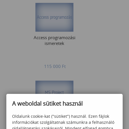
Access programozási
ismeretek
115 000
Ft
A weboldal sütiket használ
MS Project alap
Oldalunk cookie-kat ("sütiket") használ. Ezen fájlok
információkat szolgáltatnak számunkra a felhasználó
oldallátogatási szokásairól. Mindent elfogad gombra