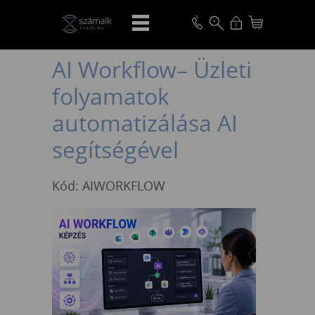
VISSZA
AI Workflow– Üzleti
folyamatok
automatizálása AI
segítségével
Kód: AIWORKFLOW