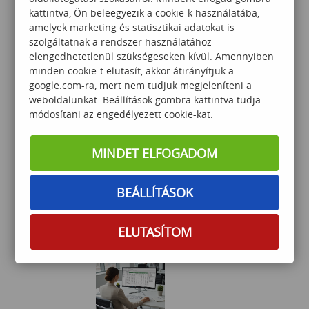
kattintva, Ön beleegyezik a cookie-k használatába,
amelyek marketing és statisztikai adatokat is
95 000
Ft
szolgáltatnak a rendszer használatához
elengedhetetlenül szükségeseken kívül. Amennyiben
minden cookie-t elutasít, akkor átirányítjuk a
google.com-ra, mert nem tudjuk megjeleníteni a
weboldalunkat. Beállítások gombra kattintva tudja
módosítani az engedélyezett cookie-kat.
MINDET ELFOGADOM
Excel haladó
BEÁLLÍTÁSOK
80 000
Ft
ELUTASÍTOM