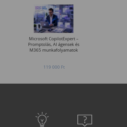
Microsoft CopilotExpert –
Promptolás, AI ágensek és
M365 munkafolyamatok
119 000
Ft