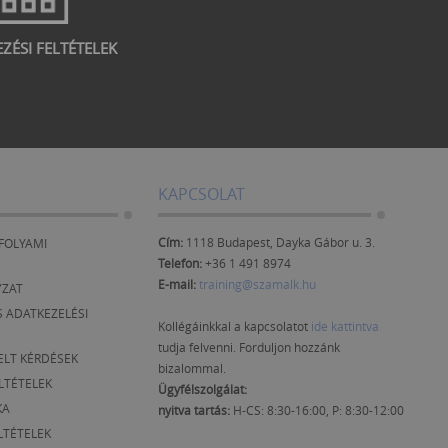
EZÉSI FELTÉTELEK
KAPCSOLAT
Cím:
1118 Budapest, Dayka Gábor u. 3.
FOLYAMI
Telefon:
+36 1 491 8974
E-mail:
training@szamalk.hu
YZAT
 ADATKEZELÉSI
Kollégáinkkal a kapcsolatot
ide kattintva
tudja felvenni. Forduljon hozzánk
ELT KÉRDÉSEK
bizalommal.
ELTÉTELEK
Ügyfélszolgálat:
KA
nyitva tartás:
H-CS: 8:30-16:00, P: 8:30-12:00
LTÉTELEK