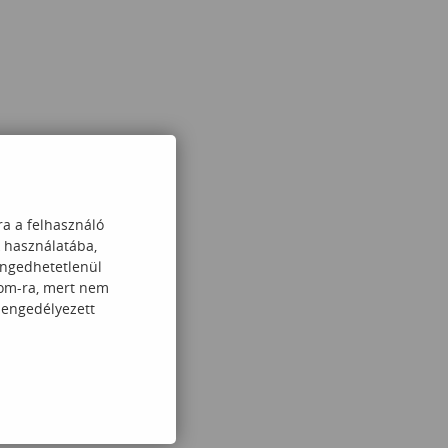
ra a felhasználó
k használatába,
engedhetetlenül
com-ra, mert nem
 engedélyezett