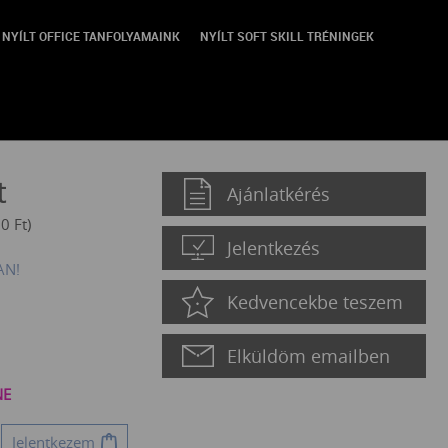
NYÍLT OFFICE TANFOLYAMAINK
NYÍLT SOFT SKILL TRÉNINGEK
t
Ajánlatkérés
00
Ft
)
Jelentkezés
AN!
Kedvencekbe teszem
Elküldöm emailben
NE
Jelentkezem