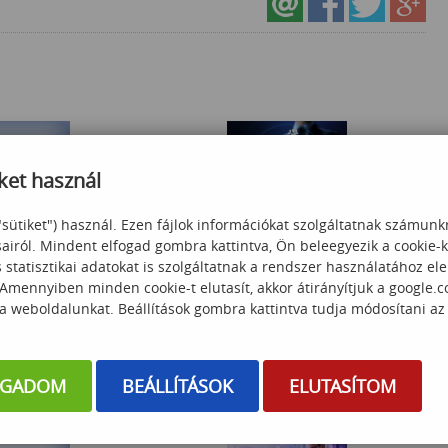
ket használ
"sütiket") használ. Ezen fájlok információkat szolgáltatnak számunk
BI Basics
Power Platform
sairól. Mindent elfogad gombra kattintva, Ön beleegyezik a cookie-
statisztikai adatokat is szolgáltatnak a rendszer használatához el
 Amennyiben minden cookie-t elutasít, akkor átirányítjuk a google.
 a weboldalunkat. Beállítások gombra kattintva tudja módosítani az
 000
Ft
179 000
Ft
OGADOM
BEÁLLÍTÁSOK
ELUTASÍTOM