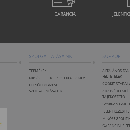
GARANCIA
JELENTK
SZOLGÁLTATÁSAINK
SUPPORT
TERMÉKEK
ÁLTALÁNOS TAN
FELTÉTELEK
MINŐSÍTETT KÉPZÉSI PROGRAMOK
COOKIE SZABÁL
FELNŐTTKÉPZÉSI
SZOLGÁLTATÁSAINK
ADATVÉDELMI ÉS
TÁJÉKOZTATÓ
GYAKRAN ISMÉT
JELENTKEZÉSI F
MINŐSÉGPOLITI
GARANCIÁLIS FE