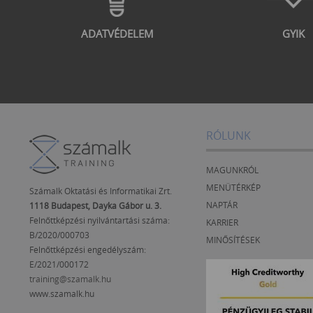
ADATVÉDELEM
GYIK
RÓLUNK
MAGUNKRÓL
MENÜTÉRKÉP
Számalk Oktatási és Informatikai Zrt.
NAPTÁR
1118 Budapest, Dayka Gábor u. 3.
Felnőttképzési nyilvántartási száma:
KARRIER
B/2020/000703
MINŐSÍTÉSEK
Felnőttképzési engedélyszám:
E/2021/000172
training@szamalk.hu
www.szamalk.hu