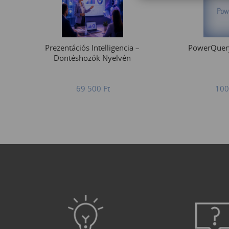
Prezentációs Intelligencia –
PowerQuer
Döntéshozók Nyelvén
69 500
Ft
100