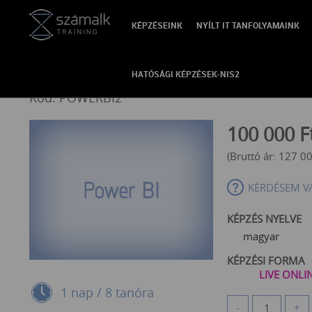
KÉPZÉSEINK
NYÍLT IT TANFOLYAMAINK
VISSZA
PowerBI középhaladó
HATÓSÁGI KÉPZÉSEK-NIS2
Kód: POWERBI2
100 000
F
(Bruttó ár:
127 0
KÉRDÉSEM V
KÉPZÉS NYELVE
magyar
KÉPZÉSI FORMA
LIVE ONLI
1 nap / 8 tanóra
-
+