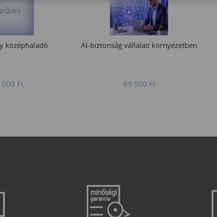
y középhaladó
AI-biztonság vállalati környezetben
 000
Ft
69 500
Ft