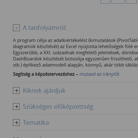
A tanfolyamról:
A program célja az adatkiértékelést (kimutatások (PivotTab
diagramok készítését) az Excel nyújtotta lehetőségek fölé 
Egyszerűbb, a XXI. századnak megfelelő jelentések, döntés
DashBoardok készítését biztosítja egyszerűen frissíthető, ak
stb.) építkező adatmodell alapján, könnyű, akár több táblá
Segítség a képzéstervezéshez –
mutasd az iránytűt
Kiknek ajánljuk
Szükséges előképzettség
Tematika