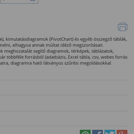
le), kimutatásdiagramok (PivotChart) és egyéb összegző táblák,
emelni, elhagyva annak múltat idéző megszorításait.
ek meghozatalát segítő diagramok, térképek, táblázatok,
ár többféle forrásból (adatbázis, Excel tábla, csv, webes forrás
zatra, diagramra ható látványos szűrési megoldásokkal.