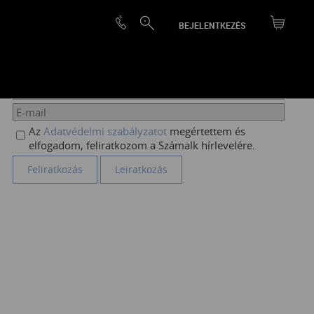
BEJELENTKEZÉS
HÍRLEVÉL FELIRATKOZÁS
Az
Adatvédelmi szabályzatot
megértettem és
elfogadom, feliratkozom a Számalk hírlevelére.