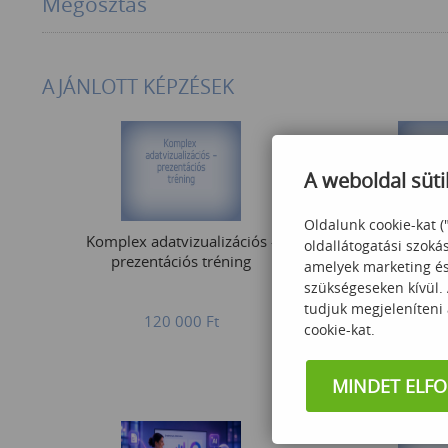
Megosztás
AJÁNLOTT KÉPZÉSEK
A weboldal süti
Oldalunk cookie-kat (
Komplex adatvizualizációs -
Power
oldallátogatási szoká
prezentációs tréning
amelyek marketing és 
szükségeseken kívül.
tudjuk megjeleníteni
120 000
Ft
102
cookie-kat.
MINDET ELF