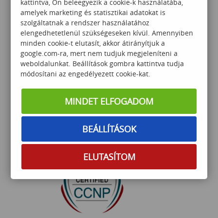
kattintva, Ön beleegyezik a cookie-k használatába,
324 000
Ft
amelyek marketing és statisztikai adatokat is
szolgáltatnak a rendszer használatához
elengedhetetlenül szükségeseken kívül. Amennyiben
minden cookie-t elutasít, akkor átirányítjuk a
google.com-ra, mert nem tudjuk megjeleníteni a
weboldalunkat. Beállítások gombra kattintva tudja
módosítani az engedélyezett cookie-kat.
T-SQL programozás
MINDET ELFOGADOM
haladóknak SQL
környezetben
BEÁLLÍTÁSOK
299 000
Ft
ELUTASÍTOM