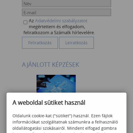
Az
Adatvédelmi szabályzatot
megértettem és elfogadom,
feliratkozom a Számalk hírlevelére.
AJÁNLOTT KÉPZÉSEK
A weboldal sütiket használ
Java haladó programozási
Oldalunk cookie-kat ("sütiket") használ. Ezen fájlok
ismeretek
információkat szolgáltatnak számunkra a felhasználó
oldallátogatási szokásairól. Mindent elfogad gombra