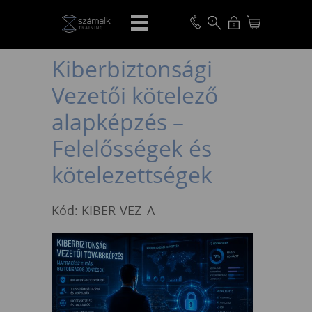
VISSZA
Kiberbiztonsági
Vezetői kötelező
alapképzés –
Felelősségek és
kötelezettségek
Kód: KIBER-VEZ_A