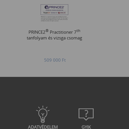
®
th
PRINCE2
Practitioner 7
tanfolyam és vizsga csomag
509 000
Ft
ADATVÉDELEM
GYIK