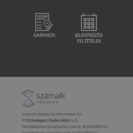
GARANCIA
JELENTKEZÉSI
FELTÉTELEK
Számalk Oktatási és Informatikai Zrt.
1118 Budapest, Dayka Gábor u. 3.
Felnőttképzési nyilvántartási száma: B/2020/000703
Felnőttképzési engedélyszám:
E/2021/000172