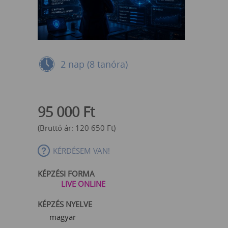
2 nap (8 tanóra)
95 000
Ft
(Bruttó ár:
120 650
Ft
)
KÉRDÉSEM VAN!
KÉPZÉSI FORMA
LIVE ONLINE
KÉPZÉS NYELVE
magyar