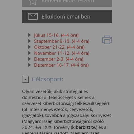
Kedvencekbe teszem
Elküldöm emailben
Július 15-16. (4-4 óra)
Szeptember 9-10. (4-4 óra)
Október 21-22. (4-4 óra)
November 11-12. (4-4 óra)
December 2-3. (4-4 óra)
December 16-17. (4-4 óra)
Célcsoport:
Olyan vezetők, akik stratégiai és
döntéshozói felelősséget viselnek a
szervezet kiberbiztonsági felkészültségéért
(pl. intézményvezetők, cégvezetők,
igazgatók), továbbá a jogszabályi környezet
(Magyarország kiberbiztonságáról szóló
2024. évi LXIX. törvény (
kiberbizt tv.
) és a
végrehajtására kiadott, Magyarország