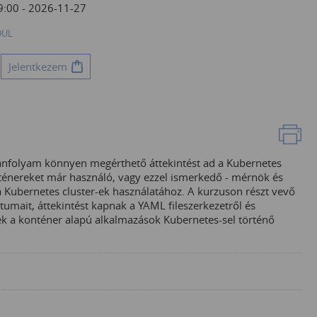
9:00 - 2026-11-27
DUL
Jelentkezem
tanfolyam könnyen megérthető áttekintést ad a Kubernetes
ténereket már használó, vagy ezzel ismerkedő - mérnök és
 Kubernetes cluster-ek használatához. A kurzuson részt vevő
mait, áttekintést kapnak a YAML fileszerkezetről és
nek a konténer alapú alkalmazások Kubernetes-sel történő