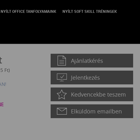
NYÍLT OFFICE TANFOLYAMAINK
NYÍLT SOFT SKILL TRÉNINGEK
t
Ajánlatkérés
45
Ft
)
Jelentkezés
AN!
Kedvencekbe teszem
NE
Elküldöm emailben