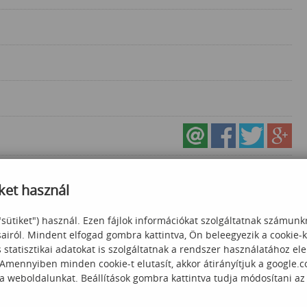
ket használ
"sütiket") használ. Ezen fájlok információkat szolgáltatnak számunk
sairól. Mindent elfogad gombra kattintva, Ön beleegyezik a cookie-
statisztikai adatokat is szolgáltatnak a rendszer használatához el
 Amennyiben minden cookie-t elutasít, akkor átirányítjuk a google.
 a weboldalunkat. Beállítások gombra kattintva tudja módosítani az
felhasználóknak
Office 365