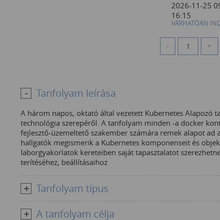
2026-11-25 0
16:15
VÁRHATÓAN IN
-
+
Tanfolyam leírása
A három napos, oktató által vezetett Kubernetes Alapozó 
technológia szerepéről. A tanfolyam minden -a docker kon
fejlesztő-üzemeltető szakember számára remek alapot ad a
hallgatók megismerik a Kubernetes komponenseit és objektu
laborgyakorlatok kereteiben saját tapasztalatot szerezhet
terítéséhez, beállításaihoz
Tanfolyam típus
A tanfolyam célja