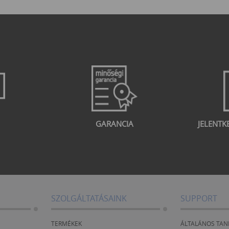
GARANCIA
JELENTK
SZOLGÁLTATÁSAINK
SUPPORT
TERMÉKEK
ÁLTALÁNOS TAN