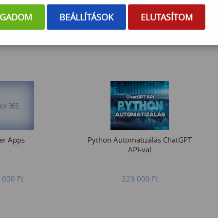
üzemeltetőknek/adminisztrátoroknak
OGADOM
BEÁLLÍTÁSOK
ELUTASÍTOM
 000
Ft
298 000
Ft
er Apps
Python Automatizálás ChatGPT
API-val
 000
Ft
229 000
Ft