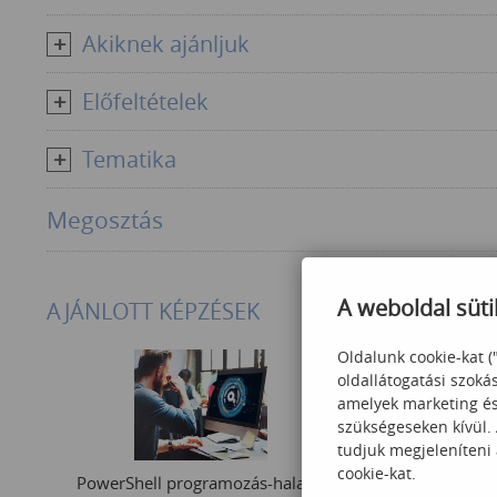
Akiknek ajánljuk
Előfeltételek
Tematika
Megosztás
A weboldal süti
AJÁNLOTT KÉPZÉSEK
Oldalunk cookie-kat (
oldallátogatási szoká
amelyek marketing és 
szükségeseken kívül.
tudjuk megjeleníteni
cookie-kat.
PowerShell programozás-haladó
Office 365 