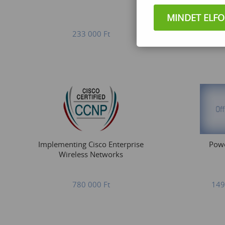
MINDET ELF
233 000
Ft
149
Implementing Cisco Enterprise
Pow
Wireless Networks
780 000
Ft
149