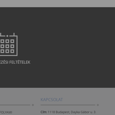
EZÉSI FELTÉTELEK
KAPCSOLAT
Cím:
1118 Budapest, Dayka Gábor u. 3.
FOLYAMI