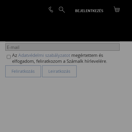
BEJELENTKEZÉS
HÍRLEVÉL FELIRATKOZÁS
Az
Adatvédelmi szabályzatot
megértettem és
elfogadom, feliratkozom a Számalk hírlevelére.