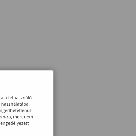
ra a felhasználó
k használatába,
engedhetetlenül
com-ra, mert nem
 engedélyezett