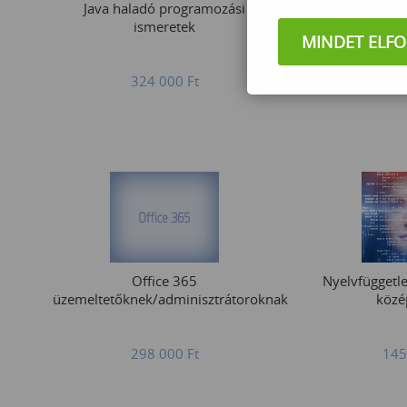
Java haladó programozási
RHCE gyorsítot
ismeretek
tanfolyam 
MINDET ELF
324 000
Ft
249
Office 365
Nyelvfüggetl
üzemeltetőknek/adminisztrátoroknak
közé
298 000
Ft
145