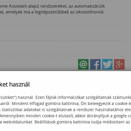
ome Assistant alapú rendszereket, az automatizációk
kat, amelyek ma a legnépszerűbbek az okosotthonok
ket használ
"sütiket") használ. Ezen fájlok információkat szolgáltatnak számunk
sairól. Mindent elfogad gombra kattintva, Ön beleegyezik a cookie-
statisztikai adatokat is szolgáltatnak a rendszer használatához el
 Amennyiben minden cookie-t elutasít, akkor átirányítjuk a google.
 a weboldalunkat. Beállítások gombra kattintva tudja módosítani az