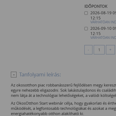
IDŐPONTOK
2026-08-19 0
12:15
VÁRHATÓAN IN
2026-09-10 0
12:15
VÁRHATÓAN IN
-
+
Tanfolyami leírás:
Az okosotthon piac robbanásszerű fejlődésen megy keresztü
egyre nehezebb eligazodni. Sok lakástulajdonos és családih
nem látja át a technológiai lehetőségeket, a valódi költsége
Az OkosOtthon Start webinár célja, hogy gyakorlati és é
működését, a legfontosabb technológiákat és azokat a me
energiahatékonyabb otthon alakítható ki.