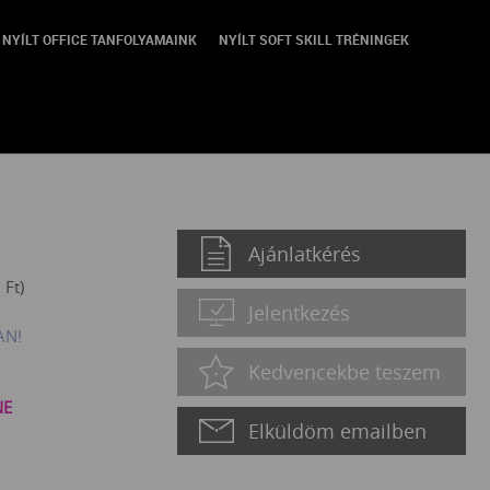
NYÍLT OFFICE TANFOLYAMAINK
NYÍLT SOFT SKILL TRÉNINGEK
 Minden, amit tudnod kell az
Ajánlatkérés
0
Ft
)
Jelentkezés
AN!
Kedvencekbe teszem
NE
Elküldöm emailben