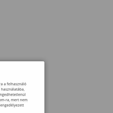
ra a felhasználó
k használatába,
engedhetetlenül
com-ra, mert nem
 engedélyezett