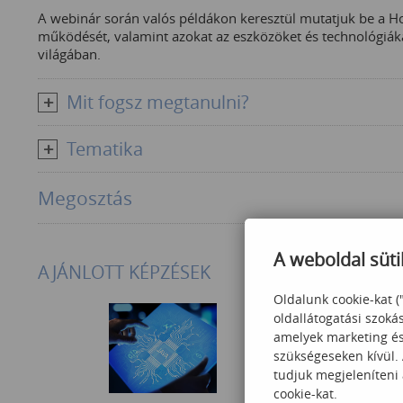
A webinár során valós példákon keresztül mutatjuk be a H
működését, valamint azokat az eszközöket és technológiá
világában.
Mit fogsz megtanulni?
Tematika
Megosztás
A weboldal süti
AJÁNLOTT KÉPZÉSEK
Oldalunk cookie-kat (
oldallátogatási szoká
amelyek marketing és 
szükségeseken kívül.
tudjuk megjeleníteni
cookie-kat.