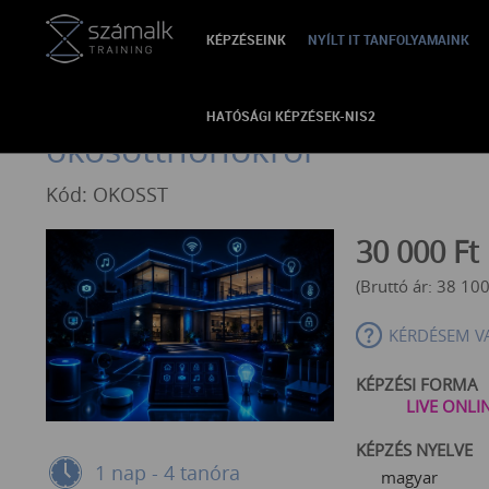
KÉPZÉSEINK
NYÍLT IT TANFOLYAMAINK
VISSZA
OkosOtthon Start webinár–
HATÓSÁGI KÉPZÉSEK-NIS2
okosotthonokról
Kód: OKOSST
30 000
Ft
(Bruttó ár:
38 10
KÉRDÉSEM V
KÉPZÉSI FORMA
LIVE ONLI
KÉPZÉS NYELVE
1 nap - 4 tanóra
magyar