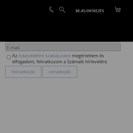
BEJELENTKEZÉS
HÍRLEVÉL FELIRATKOZÁS
Az
Adatvédelmi szabályzatot
megértettem és
elfogadom, feliratkozom a Számalk hírlevelére.