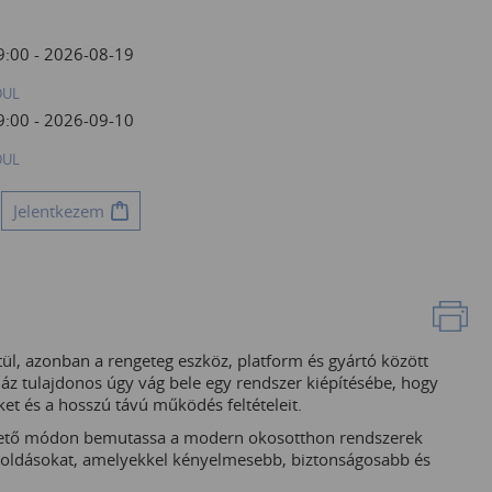
9:00 - 2026-08-19
DUL
9:00 - 2026-09-10
DUL
Jelentkezem
l, azonban a rengeteg eszköz, platform és gyártó között
áz tulajdonos úgy vág bele egy rendszer kiépítésébe, hogy
ket és a hosszú távú működés feltételeit.
rthető módon bemutassa a modern okosotthon rendszerek
goldásokat, amelyekkel kényelmesebb, biztonságosabb és