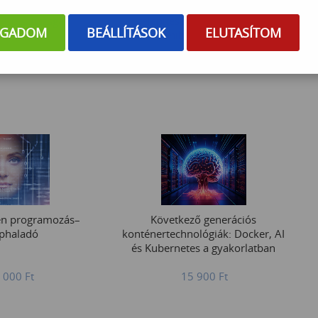
t vizsgafelkészítő
Windows Server rendszerek
+ tesztvizsga
telepítése, üzemeltetése és
OGADOM
BEÁLLÍTÁSOK
ELUTASÍTOM
hibaelhárítása
 000
Ft
359 000
Ft
en programozás–
Következő generációs
phaladó
konténertechnológiák: Docker, AI
és Kubernetes a gyakorlatban
 000
Ft
15 900
Ft