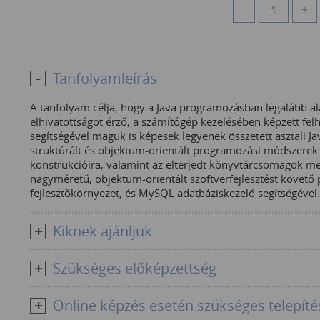
-
+
Tanfolyamleírás
A tanfolyam célja, hogy a Java programozásban legalább al
elhivatottságot érző, a számítógép kezelésében képzett fe
segítségével maguk is képesek legyenek összetett asztali Ja
struktúrált és objektum-orientált programozási módszerek 
konstrukcióira, valamint az elterjedt könyvtárcsomagok m
nagyméretű, objektum-orientált szoftverfejlesztést követő
fejlesztőkörnyezet, és MySQL adatbáziskezelő segítségével.
Kiknek ajánljuk
Szükséges előképzettség
Online képzés esetén szükséges telepíté