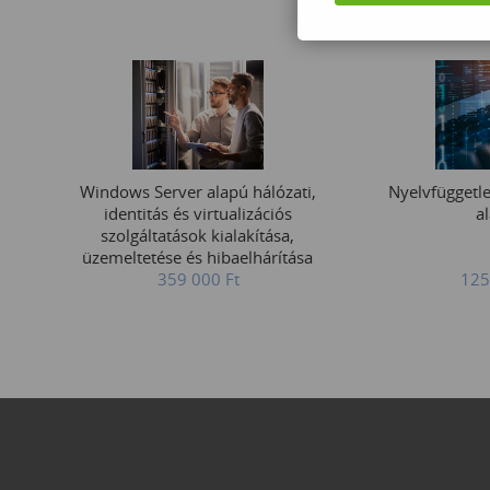
Windows Server alapú hálózati,
Nyelvfüggetl
identitás és virtualizációs
a
szolgáltatások kialakítása,
üzemeltetése és hibaelhárítása
359 000
Ft
125