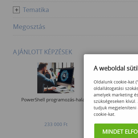
Tematika
Megosztás
AJÁNLOTT KÉPZÉSEK
A weboldal süti
Oldalunk cookie-kat (
oldallátogatási szoká
amelyek marketing és 
PowerShell programozás-haladó
Implementing 
szükségeseken kívül.
Wireles
tudjuk megjeleníteni
cookie-kat.
233 000
Ft
780
MINDET ELF