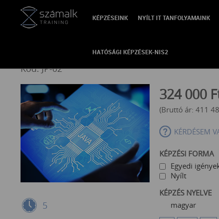
KÉPZÉSEINK
NYÍLT IT TANFOLYAMAINK
VISSZA
Java haladó programozási 
HATÓSÁGI KÉPZÉSEK-NIS2
Kód: JP-02
324 000
F
(Bruttó ár:
411 4
KÉRDÉSEM V
KÉPZÉSI FORMA
Egyedi igények
Nyílt
KÉPZÉS NYELVE
5
magyar