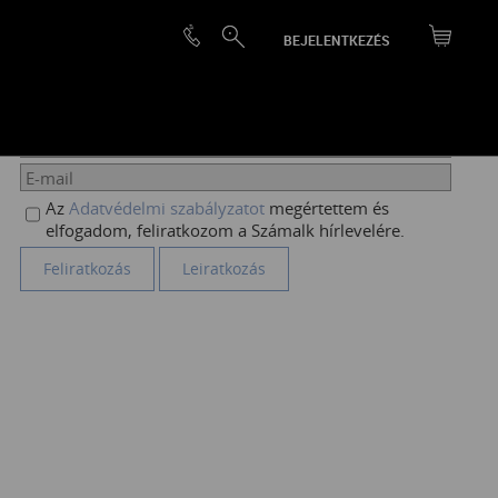
BEJELENTKEZÉS
HÍRLEVÉL FELIRATKOZÁS
Az
Adatvédelmi szabályzatot
megértettem és
elfogadom, feliratkozom a Számalk hírlevelére.