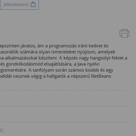
Jelentkezem
apszinten járatos, ám a programozás iránt kedvet és
lhasználók számára olyan ismereteket nyújtson, amelyek
va-alkalmazásokat készíteni. A képzés nagy hangsúlyt fektet a
és gondolkodásmód elsajátítására, a Java nyelvi
egismerésére. A tanfolyam során számos kisebb és egy
 példát vesznek végig a hallgatók a népszerű NetBeans
s: