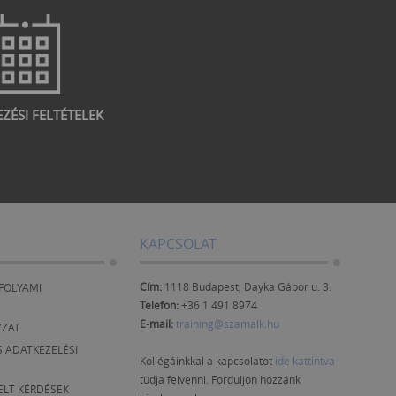
EZÉSI FELTÉTELEK
KAPCSOLAT
Cím:
1118 Budapest, Dayka Gábor u. 3.
FOLYAMI
Telefon:
+36 1 491 8974
E-mail:
training@szamalk.hu
YZAT
 ADATKEZELÉSI
Kollégáinkkal a kapcsolatot
ide kattintva
tudja felvenni. Forduljon hozzánk
ELT KÉRDÉSEK