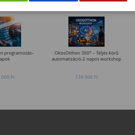
en programozás–
OkosOtthon 360° – Teljes körű
lapok
automatizáció-2 napos workshop
 000
Ft
139 000
Ft