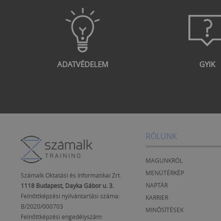
ADATVÉDELEM
GYIK
RÓLUNK
MAGUNKRÓL
MENÜTÉRKÉP
Számalk Oktatási és Informatikai Zrt.
NAPTÁR
1118 Budapest, Dayka Gábor u. 3.
Felnőttképzési nyilvántartási száma:
KARRIER
B/2020/000703
MINŐSÍTÉSEK
Felnőttképzési engedélyszám: