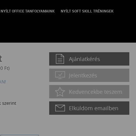
NYÍLT OFFICE TANFOLYAMAINK
NYÍLT SOFT SKILL TRÉNINGEK
ismeretek
t
Ajánlatkérés
80
Ft
)
Jelentkezés
AN!
Kedvencekbe teszem
 szerint
Elküldöm emailben