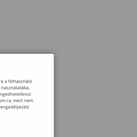
ra a felhasználó
k használatába,
engedhetetlenül
com-ra, mert nem
 engedélyezett