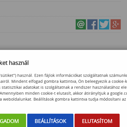
ket használ
"sütiket") használ. Ezen fájlok információkat szolgáltatnak számunk
sairól. Mindent elfogad gombra kattintva, Ön beleegyezik a cookie-
statisztikai adatokat is szolgáltatnak a rendszer használatához el
Cisco Enterprise
Kubernetes alapozó
 Amennyiben minden cookie-t elutasít, akkor átirányítjuk a google.
s Networks
 a weboldalunkat. Beállítások gombra kattintva tudja módosítani az
 000
Ft
281 925
Ft
OGADOM
BEÁLLÍTÁSOK
ELUTASÍTOM