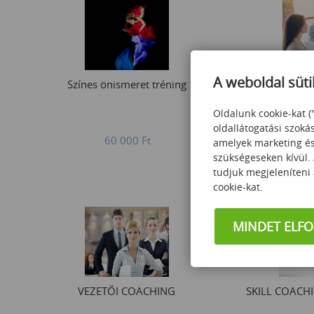
A weboldal süti
Színes önismeret tréning
Hatékony csap
Oldalunk cookie-kat (
oldallátogatási szoká
60 000
Ft
amelyek marketing és 
60
szükségeseken kívül.
tudjuk megjeleníteni
cookie-kat.
MINDET ELF
VEZETŐI COACHING
SKILL COACH