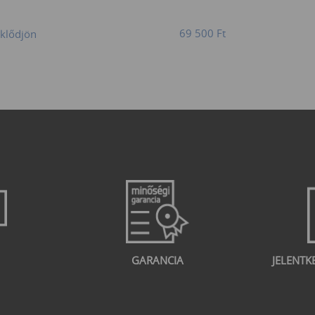
69 500
Ft
klődjön
GARANCIA
JELENTK