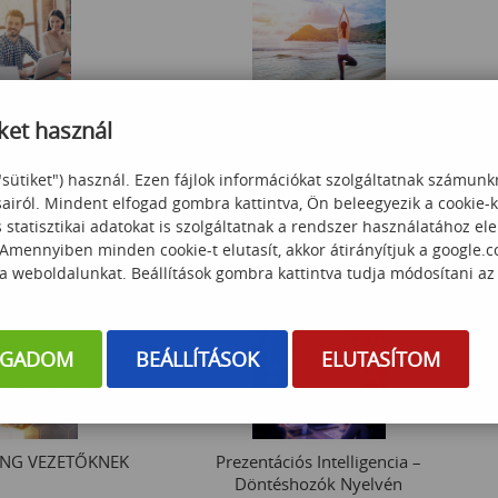
ket használ
Work-life balance tréning
atok menedzselése
"sütiket") használ. Ezen fájlok információkat szolgáltatnak számunk
sairól. Mindent elfogad gombra kattintva, Ön beleegyezik a cookie-
60 000
Ft
statisztikai adatokat is szolgáltatnak a rendszer használatához el
 000
Ft
 Amennyiben minden cookie-t elutasít, akkor átirányítjuk a google.
 a weboldalunkat. Beállítások gombra kattintva tudja módosítani az
OGADOM
BEÁLLÍTÁSOK
ELUTASÍTOM
ING VEZETŐKNEK
Prezentációs Intelligencia –
Döntéshozók Nyelvén