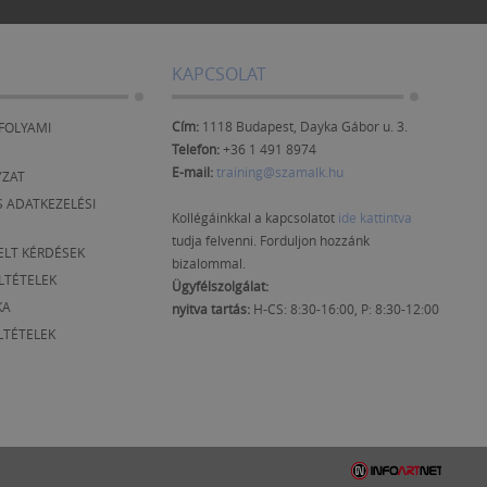
KAPCSOLAT
Cím:
1118 Budapest, Dayka Gábor u. 3.
FOLYAMI
Telefon:
+36 1 491 8974
E-mail:
training@szamalk.hu
YZAT
 ADATKEZELÉSI
Kollégáinkkal a kapcsolatot
ide kattintva
tudja felvenni. Forduljon hozzánk
ELT KÉRDÉSEK
bizalommal.
ELTÉTELEK
Ügyfélszolgálat:
KA
nyitva tartás:
H-CS: 8:30-16:00, P: 8:30-12:00
LTÉTELEK