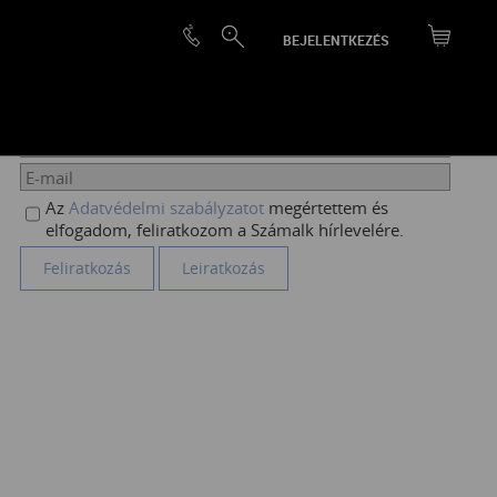
BEJELENTKEZÉS
HÍRLEVÉL FELIRATKOZÁS
Az
Adatvédelmi szabályzatot
megértettem és
elfogadom, feliratkozom a Számalk hírlevelére.