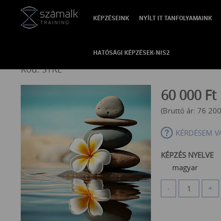
KÉPZÉSEINK
NYÍLT IT TANFOLYAMAINK
VISSZA
Stresszkezelés
HATÓSÁGI KÉPZÉSEK-NIS2
Kód: STRE
60 000
Ft
(Bruttó ár:
76 20
KÉRDÉSEM V
KÉPZÉS NYELVE
magyar
-
+