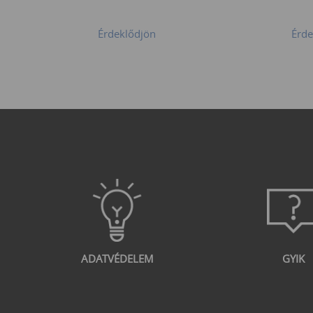
Érdeklődjön
Érde
ADATVÉDELEM
GYIK