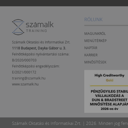
RÓLUNK
MAGUNKRÓL
MENÜTÉRKÉP
Számalk Oktatási és Informatikai Zrt.
NAPTÁR
1118 Budapest, Dayka Gábor u. 3.
Felnőttképzési nyilvántartási száma:
KARRIER
B/2020/000703
MINŐSÍTÉSEK
Felnőttképzési engedélyszám:
E/2021/000172
training@szamalk.hu
www.szamalk.hu
Számalk Oktatási és Informatikai Zrt. | 2026. Minden jog fen