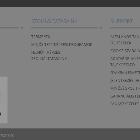
SZOLGÁLTATÁSAINK
SUPPORT
TERMÉKEK
ÁLTALÁNOS TAN
FELTÉTELEK
MINŐSÍTETT KÉPZÉSI PROGRAMOK
COOKIE SZABÁL
FELNŐTTKÉPZÉSI
SZOLGÁLTATÁSAINK
ADATVÉDELMI ÉS
TÁJÉKOZTATÓ
GYAKRAN ISMÉT
JELENTKEZÉSI F
MINŐSÉGPOLITI
GARANCIÁLIS FE
PANASZKEZELÉS
ntartva.