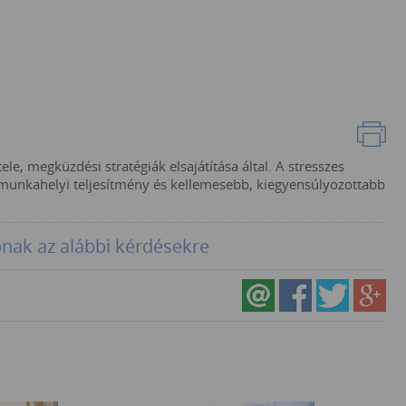
le, megküzdési stratégiák elsajátítása által. A stresszes
munkahelyi teljesítmény és kellemesebb, kiegyensúlyozottabb
pnak az alábbi kérdésekre