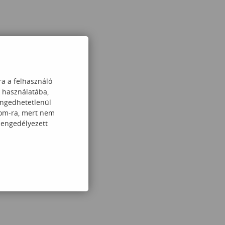
ra a felhasználó
k használatába,
engedhetetlenül
com-ra, mert nem
 engedélyezett