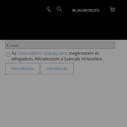
BEJELENTKEZÉS
HÍRLEVÉL FELIRATKOZÁS
Az
Adatvédelmi szabályzatot
megértettem és
elfogadom, feliratkozom a Számalk hírlevelére.