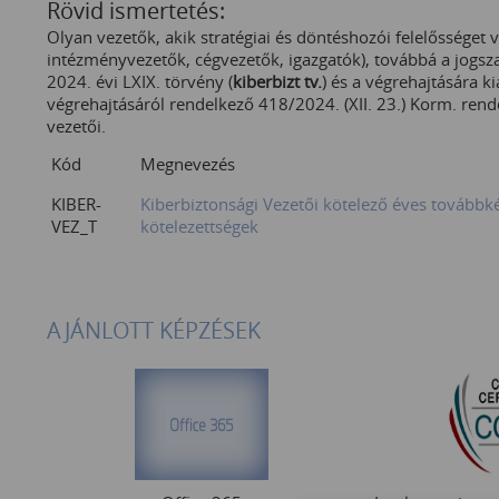
Rövid ismertetés:
Olyan vezetők, akik stratégiai és döntéshozói felelősséget v
intézményvezetők, cégvezetők, igazgatók), továbbá a jogsz
2024. évi LXIX. törvény (
kiberbizt tv.
) és a végrehajtására 
végrehajtásáról rendelkező 418/2024. (XII. 23.) Korm. rende
vezetői.
Kód
Megnevezés
KIBER-
Kiberbiztonsági Vezetői kötelező éves továbbk
VEZ_T
kötelezettségek
AJÁNLOTT KÉPZÉSEK