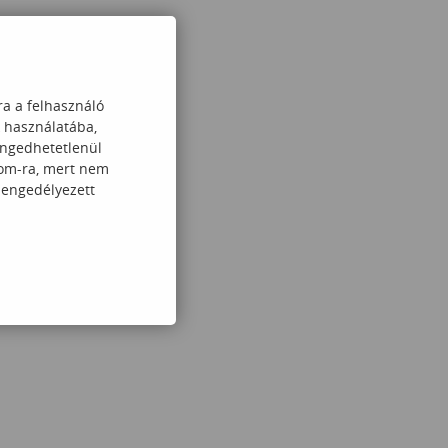
ra a felhasználó
k használatába,
engedhetetlenül
com-ra, mert nem
 engedélyezett