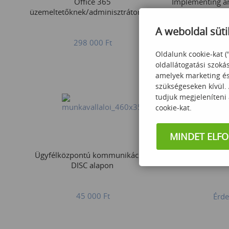
Office 365
Implementing an
üzemeltetőknek/adminisztrátoroknak
Network Cor
A weboldal süti
298 000
Ft
870
Oldalunk cookie-kat (
oldallátogatási szoká
amelyek marketing és 
szükségeseken kívül.
tudjuk megjeleníteni
cookie-kat.
MINDET ELF
Ügyfélközpontú kommunikáció -
CHANGE
DISC alapon
45 000
Ft
Érde