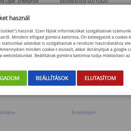
d Oper. Enterprise
ÉRTÉKESÍTÉSI SUTTOGÓ
e Technologies
ket használ
 000
Ft
45 000
Ft
"sütiket") használ. Ezen fájlok információkat szolgáltatnak számunk
sairól. Mindent elfogad gombra kattintva, Ön beleegyezik a cookie-
statisztikai adatokat is szolgáltatnak a rendszer használatához el
 Amennyiben minden cookie-t elutasít, akkor átirányítjuk a google.
 a weboldalunkat. Beállítások gombra kattintva tudja módosítani az
OGADOM
BEÁLLÍTÁSOK
ELUTASÍTOM
 COACHING
TEAM COACHING
klődjön
Érdeklődjön