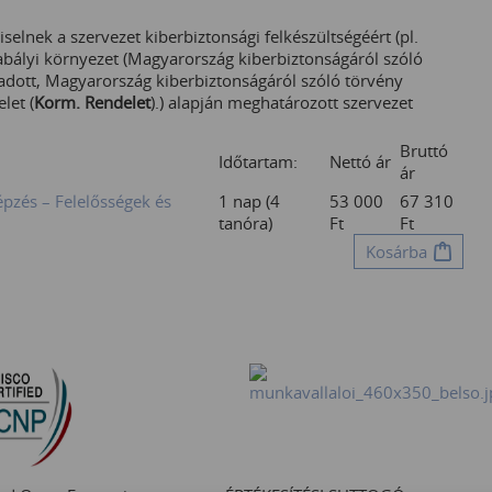
iselnek a szervezet kiberbiztonsági felkészültségéért (pl.
abályi környezet (Magyarország kiberbiztonságáról szóló
kiadott, Magyarország kiberbiztonságáról szóló törvény
let (
Korm. Rendelet
).) alapján meghatározott szervezet
Bruttó
Időtartam:
Nettó ár
ár
épzés – Felelősségek és
1 nap (4
53 000
67 310
tanóra)
Ft
Ft
Kosárba