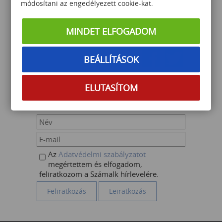
módosítani az engedélyezett cookie-kat.
VISSZA AZ ELŐZŐ OLDALRA
MINDET ELFOGADOM
Megosztom
BEÁLLÍTÁSOK
ELUTASÍTOM
HÍRLEVÉL FELIRATKOZÁS
Az
Adatvédelmi szabályzatot
megértettem és elfogadom,
feliratkozom a Számalk hírlevelére.