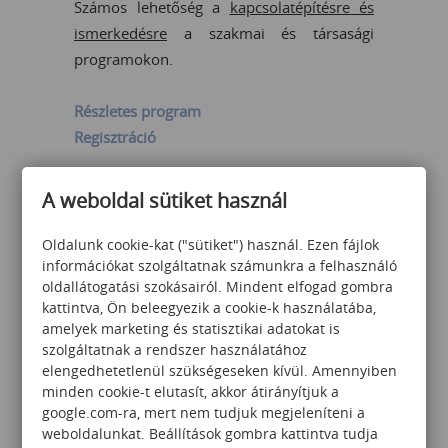
Számos lehetőség a
kapcsolatépítésre és
ismerkedésre
a szakmai és társasági
programokon.
Részletes program
Regisztráció
Nézze meg a
Számalk Training tanfolyamait
A weboldal sütiket használ
és jelentkezzen nálunk Oracle képzésekre:
Oldalunk cookie-kat ("sütiket") használ. Ezen fájlok
információkat szolgáltatnak számunkra a felhasználó
Oracle on demand - Tanuljon bárhol,
oldallátogatási szokásairól. Mindent elfogad gombra
bármikor, ahogy az Ön ideje engedi!
kattintva, Ön beleegyezik a cookie-k használatába,
2016.05.09.
Oracle Database 11g:
amelyek marketing és statisztikai adatokat is
Administration Workshop I Release 2
szolgáltatnak a rendszer használatához
elengedhetetlenül szükségeseken kívül. Amennyiben
2016.05.23.
Oracle Database 11g:
minden cookie-t elutasít, akkor átirányítjuk a
Administration Workshop II Release 2
google.com-ra, mert nem tudjuk megjeleníteni a
weboldalunkat. Beállítások gombra kattintva tudja