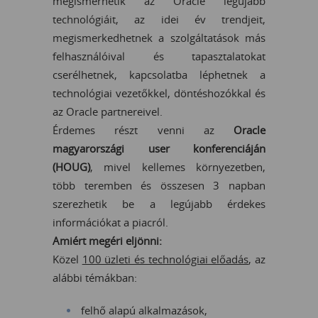
megismerhetik az Oracle legújabb
technológiáit, az idei év trendjeit,
megismerkedhetnek a szolgáltatások más
felhasználóival és tapasztalatokat
cserélhetnek, kapcsolatba léphetnek a
technológiai vezetőkkel, döntéshozókkal és
az Oracle partnereivel.
Érdemes részt venni az
Oracle
magyarországi user konferenciáján
(HOUG)
, mivel kellemes környezetben,
több teremben és összesen 3 napban
szerezhetik be a legújabb érdekes
információkat a piacról.
Amiért megéri eljönni:
Közel
100 üzleti és technológiai előadás
, az
alábbi témákban:
felhő alapú alkalmazások,