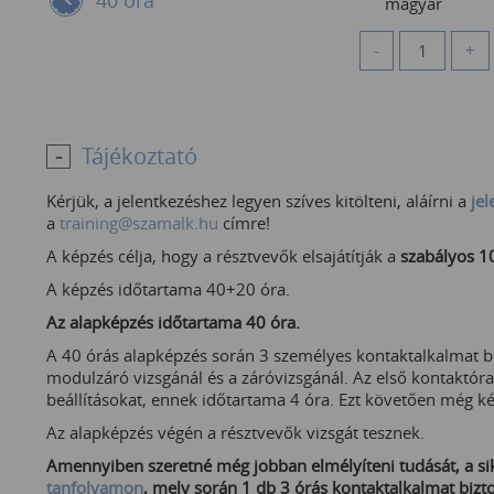
40 óra
magyar
-
+
Tájékoztató
Kérjük, a jelentkezéshez legyen szíves kitölteni, aláírni a
jel
a
training@szamalk.hu
címre!
A képzés célja, hogy a résztvevők elsajátítják a
szabályos 10 
A képzés időtartama 40+20 óra.
Az alapképzés időtartama 40 óra.
A 40 órás alapképzés során 3 személyes kontaktalkalmat b
modulzáró vizsgánál és a záróvizsgánál. Az első kontaktór
beállításokat, ennek időtartama 4 óra. Ezt követően még ké
Az alapképzés végén a résztvevők vizsgát tesznek.
Amennyiben szeretné még jobban elmélyíteni tudását, a sike
tanfolyamon
, mely során 1 db 3 órás kontaktalkalmat bizto