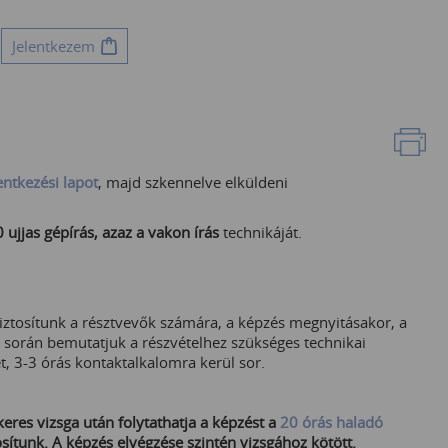
Jelentkezem
entkezési lapot
, majd szkennelve elküldeni
ujjas gépírás, azaz a vakon írás
technikáját.
iztosítunk a résztvevők számára, a képzés megnyitásakor, a
a során bemutatjuk a részvételhez szükséges technikai
t, 3-3 órás kontaktalkalomra kerül sor.
res vizsga után folytathatja a képzést a
20 órás haladó
sítunk. A képzés elvégzése szintén vizsgához kötött.