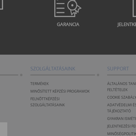
GARANCIA
JELENTK
SZOLGÁLTATÁSAINK
SUPPORT
TERMÉKEK
ÁLTALÁNOS TAN
FELTÉTELEK
MINŐSÍTETT KÉPZÉSI PROGRAMOK
COOKIE SZABÁL
FELNŐTTKÉPZÉSI
SZOLGÁLTATÁSAINK
ADATVÉDELMI ÉS
TÁJÉKOZTATÓ
GYAKRAN ISMÉT
JELENTKEZÉSI F
MINŐSÉGPOLITI