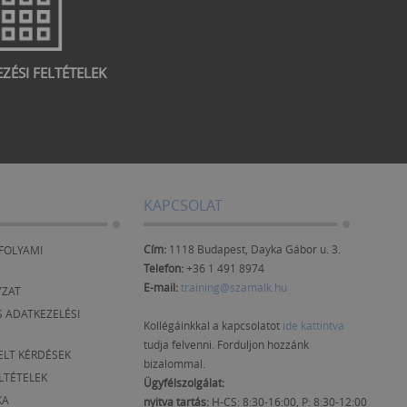
EZÉSI FELTÉTELEK
KAPCSOLAT
Cím:
1118 Budapest, Dayka Gábor u. 3.
FOLYAMI
Telefon:
+36 1 491 8974
E-mail:
training@szamalk.hu
YZAT
 ADATKEZELÉSI
Kollégáinkkal a kapcsolatot
ide kattintva
tudja felvenni. Forduljon hozzánk
ELT KÉRDÉSEK
bizalommal.
ELTÉTELEK
Ügyfélszolgálat:
KA
nyitva tartás:
H-CS: 8:30-16:00, P: 8:30-12:00