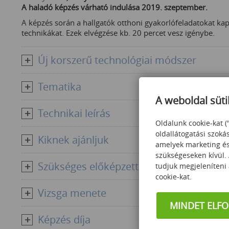
A haladó képzés várható indulása 2019. szeptember.
A képzés során a hallgatók otthoni gyakorlófeladatokat ka
technikákat. Ezek elvégzése kb. 20 percet vesz igénybe.
Új korszerű technológiai módszer
Tematika
A weboldal süti
Technikai leírás
Oldalunk cookie-kat (
oldallátogatási szoká
Kiknek ajánljuk
amelyek marketing és 
szükségeseken kívül.
Szükséges előképzettség
tudjuk megjeleníteni
cookie-kat.
Vizsga menete
MINDET ELF
Képzés díja