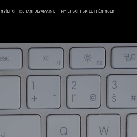
NYÍLT OFFICE TANFOLYAMAINK
NYÍLT SOFT SKILL TRÉNINGEK