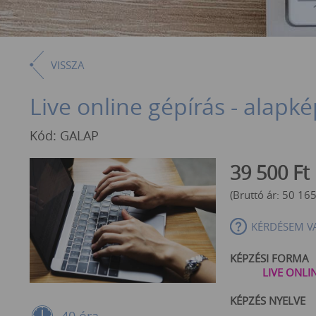
VISSZA
Live online gépírás - alapk
Kód: GALAP
39 500
Ft
(Bruttó ár:
50 16
KÉRDÉSEM V
KÉPZÉSI FORMA
LIVE ONLI
KÉPZÉS NYELVE