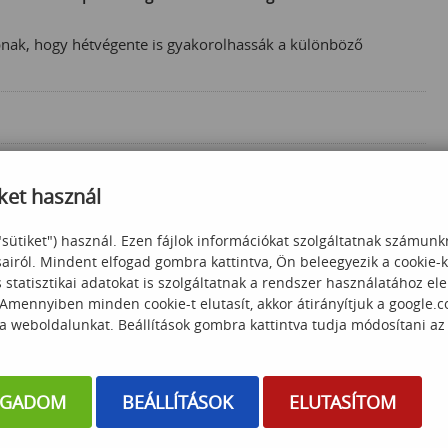
pnak, hogy hétvégente is gyakorolhassák a különböző
ket használ
"sütiket") használ. Ezen fájlok információkat szolgáltatnak számunk
sairól. Mindent elfogad gombra kattintva, Ön beleegyezik a cookie-
statisztikai adatokat is szolgáltatnak a rendszer használatához el
 Amennyiben minden cookie-t elutasít, akkor átirányítjuk a google.
 a weboldalunkat. Beállítások gombra kattintva tudja módosítani az
OGADOM
BEÁLLÍTÁSOK
ELUTASÍTOM