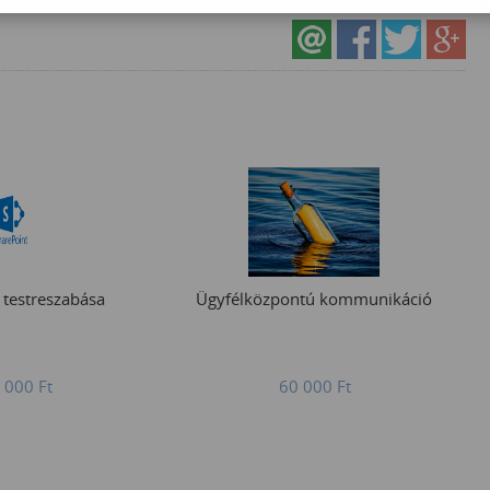
 testreszabása
Ügyfélközpontú kommunikáció
 000
Ft
60 000
Ft