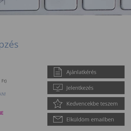
épzés
Ajánlatkérés
5
Ft
)
Jelentkezés
AN!
Kedvencekbe teszem
NE
Elküldöm emailben