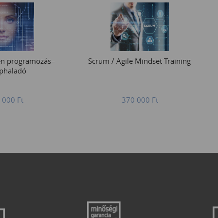
en programozás–
Scrum / Agile Mindset Training
phaladó
 000
Ft
370 000
Ft