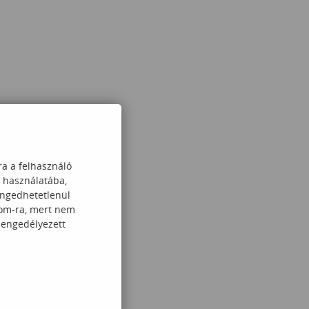
ra a felhasználó
k használatába,
engedhetetlenül
com-ra, mert nem
 engedélyezett