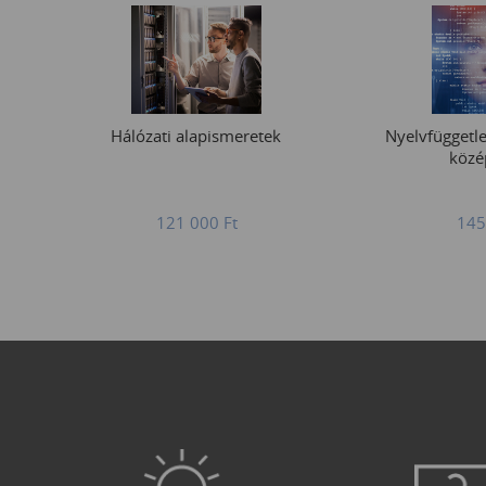
Hálózati alapismeretek
Nyelvfüggetl
közé
121 000
Ft
145