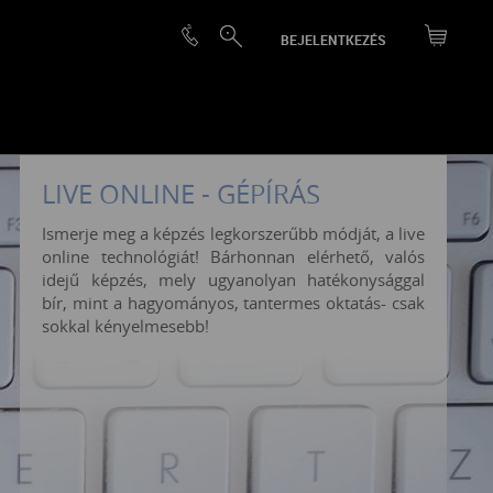
BEJELENTKEZÉS
LIVE ONLINE - GÉPÍRÁS
Ismerje meg a képzés legkorszerűbb módját, a live
online technológiát! Bárhonnan elérhető, valós
idejű képzés, mely ugyanolyan hatékonysággal
bír, mint a hagyományos, tantermes oktatás- csak
sokkal kényelmesebb!