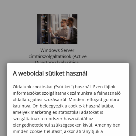
Windows Server
címtárszolgáltatások (Active
Directory) kialakítása,
üzemeltetése és
A weboldal sütiket használ
hibaelhárítása
359 000
Ft
Oldalunk cookie-kat ("sütiket") használ. Ezen fájlok
információkat szolgáltatnak számunkra a felhasználó
oldallátogatási szokásairól. Mindent elfogad gombra
kattintva, Ön beleegyezik a cookie-k használatába,
amelyek marketing és statisztikai adatokat is
szolgáltatnak a rendszer használatához
elengedhetetlenül szükségeseken kívül. Amennyiben
minden cookie-t elutasít, akkor átirányítjuk a
Windows Server rendszerek