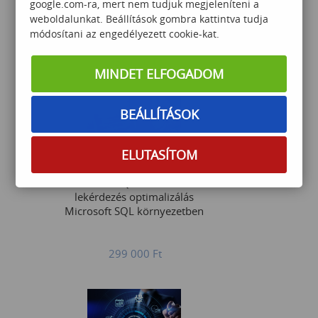
google.com-ra, mert nem tudjuk megjeleníteni a
telepítése, üzemeltetése és
weboldalunkat. Beállítások gombra kattintva tudja
hibaelhárítása
módosítani az engedélyezett cookie-kat.
359 000
Ft
MINDET ELFOGADOM
BEÁLLÍTÁSOK
ELUTASÍTOM
Haladó T-SQL technikák és
lekérdezés optimalizálás
Microsoft SQL környezetben
299 000
Ft