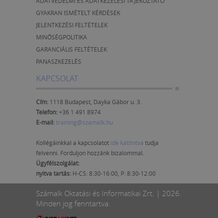
ADATVÉDELMI ÉS ADATKEZELÉSI TÁJÉKOZTATÓ
GYAKRAN ISMÉTELT KÉRDÉSEK
JELENTKEZÉSI FELTÉTELEK
MINŐSÉGPOLITIKA
GARANCIÁLIS FELTÉTELEK
PANASZKEZELÉS
KAPCSOLAT
Cím:
1118 Budapest, Dayka Gábor u. 3.
Telefon:
+36 1 491 8974
E-mail:
training@szamalk.hu
Kollégáinkkal a kapcsolatot
ide kattintva
tudja
felvenni. Forduljon hozzánk bizalommal.
Ügyfélszolgálat:
nyitva tartás:
H-CS: 8:30-16:00, P: 8:30-12:00
Számalk Oktatási és Informatikai Zrt. | 2026.
Minden jog fenntartva.