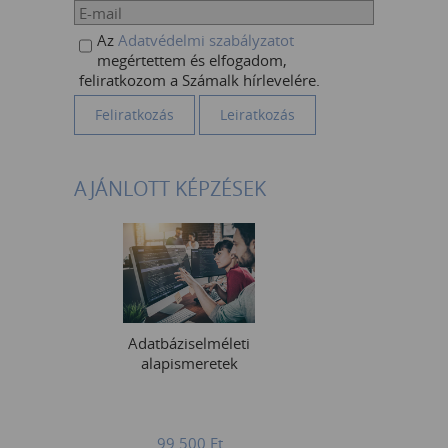
Az
Adatvédelmi szabályzatot
megértettem és elfogadom,
feliratkozom a Számalk hírlevelére.
AJÁNLOTT KÉPZÉSEK
Adatbáziselméleti
alapismeretek
99 500
Ft