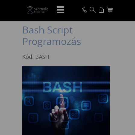
VISSZA
Bash Script
Programozás
Kód: BASH