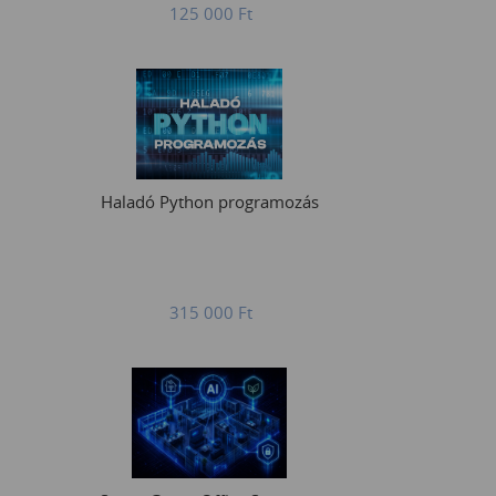
125 000
Ft
Haladó Python programozás
315 000
Ft