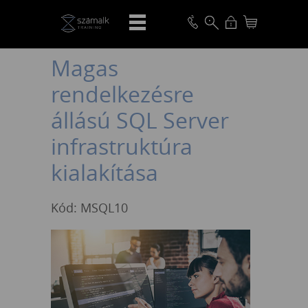
VISSZA
Magas
rendelkezésre
állású SQL Server
infrastruktúra
kialakítása
Kód: MSQL10