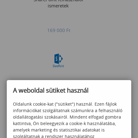
ismeretek
169 000
Ft
SharePoint testreszabása
A weboldal sütiket használ
Oldalunk cookie-kat ("sütiket") használ. Ezen fájlok
információkat szolgáltatnak számunkra a felhasználó
195 000
Ft
oldallátogatási szokásairól. Mindent elfogad gombra
kattintva, Ön beleegyezik a cookie-k használatába,
amelyek marketing és statisztikai adatokat is
szolgáltatnak a rendszer használatához