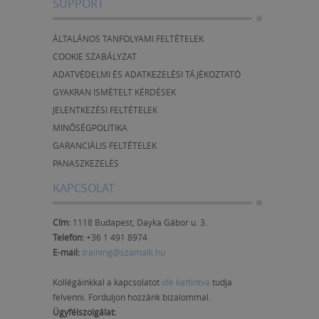
SUPPORT
ÁLTALÁNOS TANFOLYAMI FELTÉTELEK
COOKIE SZABÁLYZAT
ADATVÉDELMI ÉS ADATKEZELÉSI TÁJÉKOZTATÓ
GYAKRAN ISMÉTELT KÉRDÉSEK
JELENTKEZÉSI FELTÉTELEK
MINŐSÉGPOLITIKA
GARANCIÁLIS FELTÉTELEK
PANASZKEZELÉS
KAPCSOLAT
Cím:
1118 Budapest, Dayka Gábor u. 3.
Telefon:
+36 1 491 8974
E-mail:
training@szamalk.hu
Kollégáinkkal a kapcsolatot
ide kattintva
tudja
felvenni. Forduljon hozzánk bizalommal.
Ügyfélszolgálat: