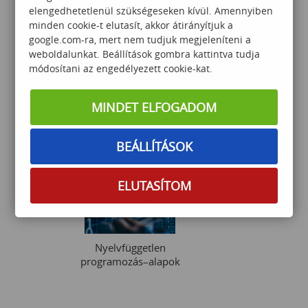
elengedhetetlenül szükségeseken kívül. Amennyiben
minden cookie-t elutasít, akkor átirányítjuk a
google.com-ra, mert nem tudjuk megjeleníteni a
weboldalunkat. Beállítások gombra kattintva tudja
Designing Cisco Enterprise
módosítani az engedélyezett cookie-kat.
Wireless Networks
MINDET ELFOGADOM
780 000
Ft
BEÁLLÍTÁSOK
ELUTASÍTOM
Nyelvfüggetlen
programozás–alapok