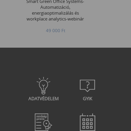
Smart Green Office Systems-
Automatizáció,
energiaoptimalizálás és
workplace analytics-webinár
49 000
Ft
ADATVÉDELEM
GYIK