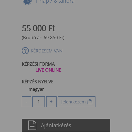
1 nap / 8 tanóra
55 000
Ft
(Bruttó ár:
69 850
Ft
)
KÉRDÉSEM VAN!
KÉPZÉSI FORMA
LIVE ONLINE
KÉPZÉS NYELVE
magyar
-
+
Jelentkezem
Ajánlatkérés