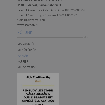
Számalk Oktatási és Informatikai Zrt.
1118 Budapest, Dayka Gábor u. 3.
Felnőttképzési nyilvántartási száma: B/2020/000703
Felnőttképzési engedélyszám:
E/2021/000172
training@szamalk.hu
www.szamalk.hu
RÓLUNK
MAGUNKRÓL
MENÜTÉRKÉP
NAPTÁR
KARRIER
MINŐSÍTÉSEK