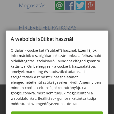
Megosztás
HÍRLEVÉL FELIRATKOZÁS
A weboldal sütiket használ
Az
Adatvédelmi szabályzatot
Oldalunk cookie-kat ("sütiket") használ. Ezen fájlok
megértettem és elfogadom,
információkat szolgáltatnak számunkra a felhasználó
feliratkozom a Számalk hírlevelére.
oldallátogatási szokásairól. Mindent elfogad gombra
kattintva, Ön beleegyezik a cookie-k használatába,
amelyek marketing és statisztikai adatokat is
szolgáltatnak a rendszer használatához
elengedhetetlenül szükségeseken kívül. Amennyiben
minden cookie-t elutasít, akkor átirányítjuk a
google.com-ra, mert nem tudjuk megjeleníteni a
weboldalunkat. Beállítások gombra kattintva tudja
módosítani az engedélyezett cookie-kat.