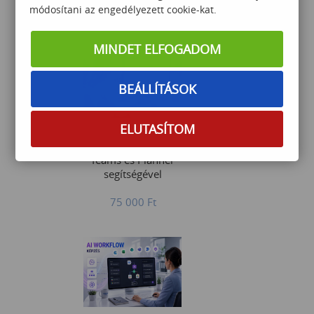
módosítani az engedélyezett cookie-kat.
75 000
Ft
MINDET ELFOGADOM
BEÁLLÍTÁSOK
ELUTASÍTOM
A káoszból kontroll -
Hatékony projektvezetés
Teams és Planner
segítségével
75 000
Ft