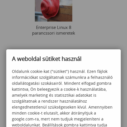
Enterprise Linux 8
parancssori ismeretek
249 000
Ft
A weboldal sütiket használ
Oldalunk cookie-kat ("sütiket") használ. Ezen fájlok
információkat szolgáltatnak számunkra a felhasználó
oldallátogatási szokásairól. Mindent elfogad gombra
kattintva, Ön beleegyezik a cookie-k használatába,
amelyek marketing és statisztikai adatokat is
szolgáltatnak a rendszer használatához
Diagramok/Think Cell
elengedhetetlenül szükségeseken kívül. Amennyiben
minden cookie-t elutasít, akkor átirányítjuk a
google.com-ra, mert nem tudjuk megjeleníteni a
weboldalunkat. Beállítások gombra kattintva tudja