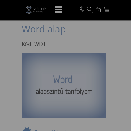
VISSZA
Word alap
Kód: WD1