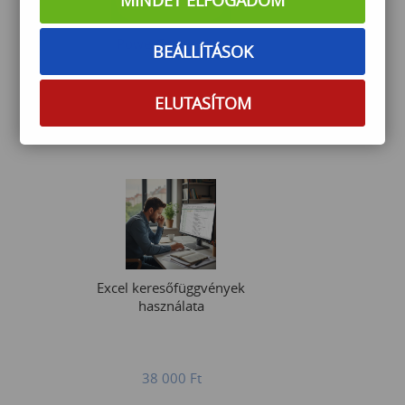
PowerQuery alap
BEÁLLÍTÁSOK
ELUTASÍTOM
90 000
Ft
Excel keresőfüggvények
használata
38 000
Ft