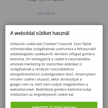
107 000
Ft
A weboldal sütiket használ
Oldalunk cookie-kat ("sütiket") használ. Ezen fájlok
információkat szolgáltatnak számunkra a felhasználó
oldallátogatási szokásairól. Mindent elfogad gombra
PowerBI Basics
kattintva, Ön beleegyezik a cookie-k használatába,
amelyek marketing és statisztikai adatokat is
szolgáltatnak a rendszer használatához
elengedhetetlenül szükségeseken kívül. Amennyiben
102 000
Ft
minden cookie-t elutasít, akkor átirányítjuk a
google.com-ra, mert nem tudjuk megjeleníteni a
weboldalunkat. Beállítások gombra kattintva tudja
módosítani az engedélyezett cookie-kat.
MINDET ELFOGADOM