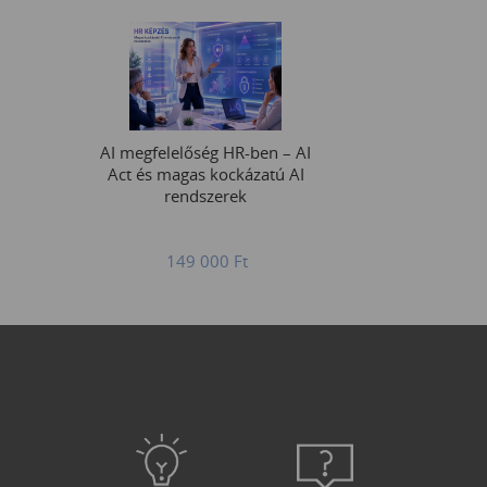
AI megfelelőség HR-ben – AI
Act és magas kockázatú AI
rendszerek
149 000
Ft