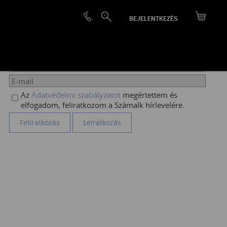
BEJELENTKEZÉS
HÍRLEVÉL FELIRATKOZÁS
Az
Adatvédelmi szabályzatot
megértettem és
elfogadom, feliratkozom a Számalk hírlevelére.