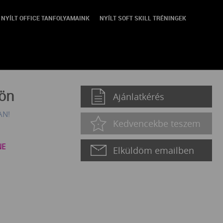
NYÍLT OFFICE TANFOLYAMAINK
NYÍLT SOFT SKILL TRÉNINGEK
trátori Oktatás
jön
Ajánlatkérés
AN!
Kedvencekbe teszem
NE
Elküldöm emailben