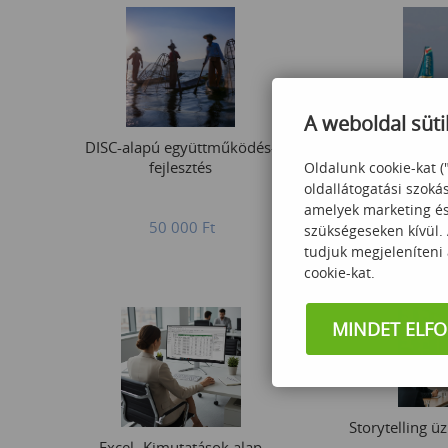
A weboldal süti
DISC-alapú együttműködés-
Vezetői esz
fejlesztés
kinevezett v
Oldalunk cookie-kat (
oldallátogatási szoká
amelyek marketing és 
50 000
Ft
119
szükségeseken kívül.
tudjuk megjeleníteni
cookie-kat.
MINDET ELF
Storytelling ü
Excel -Kimutatások alap