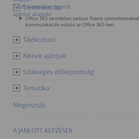
Tanfolyam ára: egyedi
Termékleírás:
ajánlat alapján
Office 365 termékhez tartozó Teams üzemeltetésének 
kommunikációs eszköz az Office 365-ben
Tájékoztató
Kiknek ajánljuk
Szükséges előképzettség
Tematika
Megosztás
AJÁNLOTT KÉPZÉSEK