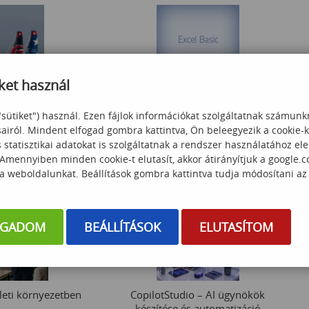
ket használ
Excel basic (angol nyelvű képzés)
köztár (újonnan
ezetők számára)
"sütiket") használ. Ezen fájlok információkat szolgáltatnak számunk
sairól. Mindent elfogad gombra kattintva, Ön beleegyezik a cookie-
87 000
Ft
statisztikai adatokat is szolgáltatnak a rendszer használatához el
 000
Ft
 Amennyiben minden cookie-t elutasít, akkor átirányítjuk a google.
 a weboldalunkat. Beállítások gombra kattintva tudja módosítani az
OGADOM
BEÁLLÍTÁSOK
ELUTASÍTOM
zleti környezetben
CopilotStudio – AI ügynökök
készítése és automatizáció