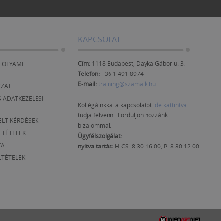
KAPCSOLAT
Cím:
1118 Budapest, Dayka Gábor u. 3.
FOLYAMI
Telefon:
+36 1 491 8974
E-mail:
training@szamalk.hu
YZAT
 ADATKEZELÉSI
Kollégáinkkal a kapcsolatot
ide kattintva
tudja felvenni. Forduljon hozzánk
ELT KÉRDÉSEK
bizalommal.
ELTÉTELEK
Ügyfélszolgálat:
KA
nyitva tartás:
H-CS: 8:30-16:00, P: 8:30-12:00
LTÉTELEK