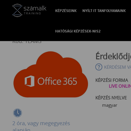
KÉPZÉSEINK
NYÍLT IT TANFOLYAMAINK
VISSZA
Microsoft Teams - Adminisz
HATÓSÁGI KÉPZÉSEK-NIS2
Kód: TEAMS
Érdeklőd
KÉRDÉSEM V
KÉPZÉSI FORMA
LIVE ONLI
KÉPZÉS NYELVE
magyar
2 óra, vagy megegyezés
alapján