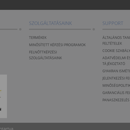
SZOLGÁLTATÁSAINK
SUPPORT
TERMÉKEK
ÁLTALÁNOS TAN
FELTÉTELEK
MINŐSÍTETT KÉPZÉSI PROGRAMOK
COOKIE SZABÁL
FELNŐTTKÉPZÉSI
SZOLGÁLTATÁSAINK
ADATVÉDELMI ÉS
TÁJÉKOZTATÓ
GYAKRAN ISMÉT
JELENTKEZÉSI F
MINŐSÉGPOLITI
GARANCIÁLIS FE
PANASZKEZELÉS
ntartva.