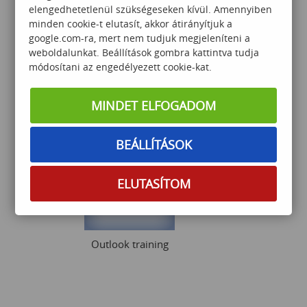
elengedhetetlenül szükségeseken kívül. Amennyiben
minden cookie-t elutasít, akkor átirányítjuk a
google.com-ra, mert nem tudjuk megjeleníteni a
weboldalunkat. Beállítások gombra kattintva tudja
Outlook levelek kezelése
módosítani az engedélyezett cookie-kat.
Excel VBA segítségével
MINDET ELFOGADOM
55 000
Ft
BEÁLLÍTÁSOK
ELUTASÍTOM
Outlook training