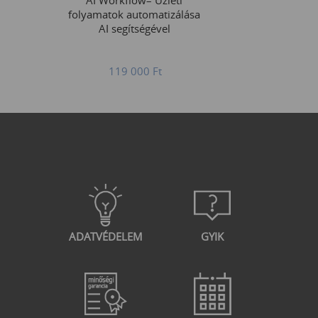
AI Workflow– Üzleti
folyamatok automatizálása
AI segítségével
119 000
Ft
ADATVÉDELEM
GYIK