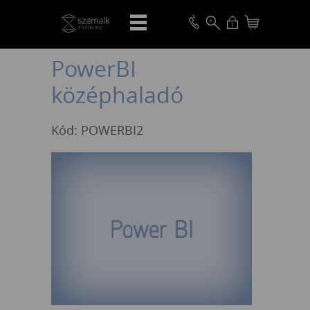
VISSZA
PowerBI
középhaladó
Kód: POWERBI2