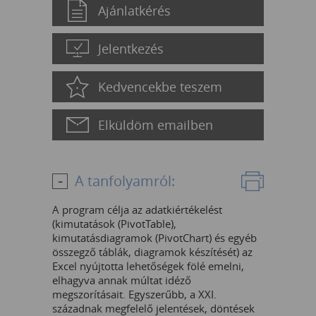
Ajánlatkérés
Jelentkezés
Kedvencekbe teszem
Elküldöm emailben
A tanfolyamról:
A program célja az adatkiértékelést
(kimutatások (PivotTable),
kimutatásdiagramok (PivotChart) és egyéb
összegző táblák, diagramok készítését) az
Excel nyújtotta lehetőségek fölé emelni,
elhagyva annak múltat idéző
megszorításait. Egyszerűbb, a XXI.
századnak megfelelő jelentések, döntések