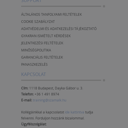
SUPPORT
ÁLTALÁNOS TANFOLYAMI FELTÉTELEK
COOKIE SZABÁLYZAT
ADATVÉDELMI ÉS ADATKEZELÉSI TÁJÉKOZTATÓ
GYAKRAN ISMÉTELT KÉRDÉSEK
JELENTKEZÉSI FELTÉTELEK
MINŐSÉGPOLITIKA
GARANCIÁLIS FELTÉTELEK
PANASZKEZELÉS
KAPCSOLAT
Cím:
1118 Budapest, Dayka Gábor u. 3.
Telefon:
+36 1 491 8974
E-mail:
training@szamalk.hu
Kollégáinkkal a kapcsolatot
ide kattintva
tudja
felvenni. Forduljon hozzánk bizalommal.
Ügyfélszolgálat: