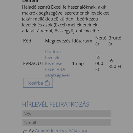
Haladó szintű Excel felhasználóknak, akik
makrók segítségével szeretnének leveleket
(akár melléklettel) küldeni, beérkezett
levelek és azok (Excel) mellékleteinek
adatait átvenni, összegyűjteni Excelbe.
Nettó
Bruttó
Kód
Megnevezés
Időtartam:
ár
ár
Outlook
levelek
55
69
EVBAOUT
kezelése
1 nap
000
850
Ft
Excel VBA
Ft
segítségével
Kosárba
HÍRLEVÉL FELIRATKOZÁS
Az
Adatvédelmi szabályzatot