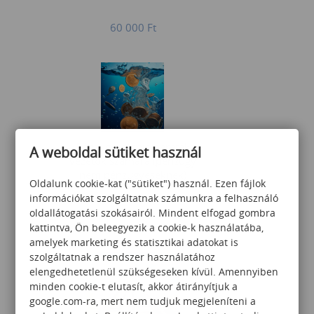
60 000
Ft
Pénzügyi alapismeretek
A weboldal sütiket használ
vezetők számára (pénzügy
nem pénzügyeseknek)
Oldalunk cookie-kat ("sütiket") használ. Ezen fájlok
információkat szolgáltatnak számunkra a felhasználó
oldallátogatási szokásairól. Mindent elfogad gombra
60 000
Ft
kattintva, Ön beleegyezik a cookie-k használatába,
amelyek marketing és statisztikai adatokat is
szolgáltatnak a rendszer használatához
elengedhetetlenül szükségeseken kívül. Amennyiben
minden cookie-t elutasít, akkor átirányítjuk a
google.com-ra, mert nem tudjuk megjeleníteni a