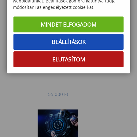
weboldalunkat. Beállítások gombra kattintva tudja
módosítani az engedélyezett cookie-kat.
92 000
Ft
MINDET ELFOGADOM
BEÁLLÍTÁSOK
ELUTASÍTOM
Outlook training
55 000
Ft