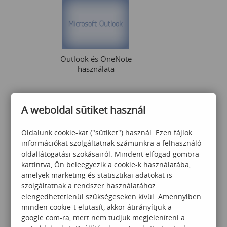
Outlook és OneNote
használata
A weboldal sütiket használ
49 000
Ft
Oldalunk cookie-kat ("sütiket") használ. Ezen fájlok
információkat szolgáltatnak számunkra a felhasználó
oldallátogatási szokásairól. Mindent elfogad gombra
kattintva, Ön beleegyezik a cookie-k használatába,
amelyek marketing és statisztikai adatokat is
szolgáltatnak a rendszer használatához
Excel Advanced (angol
elengedhetetlenül szükségeseken kívül. Amennyiben
nyelvű képzés)
minden cookie-t elutasít, akkor átirányítjuk a
google.com-ra, mert nem tudjuk megjeleníteni a