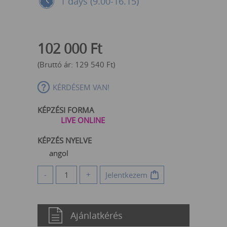
1 days (9.00-16.15)
102 000
Ft
(Bruttó ár:
129 540
Ft
)
KÉRDÉSEM VAN!
KÉPZÉSI FORMA
LIVE ONLINE
KÉPZÉS NYELVE
angol
-
+
Jelentkezem
Ajánlatkérés