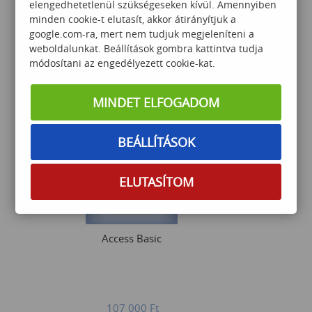
elengedhetetlenül szükségeseken kívül. Amennyiben
minden cookie-t elutasít, akkor átirányítjuk a
google.com-ra, mert nem tudjuk megjeleníteni a
weboldalunkat. Beállítások gombra kattintva tudja
Outlook és OneNote
módosítani az engedélyezett cookie-kat.
használata
MINDET ELFOGADOM
49 000
Ft
BEÁLLÍTÁSOK
ELUTASÍTOM
Access Basic
107 000
Ft