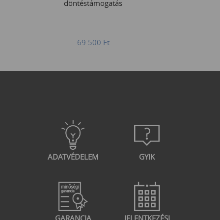
döntéstámogatás
69 500
Ft
ADATVÉDELEM
GYIK
GARANCIA
JELENTKEZÉSI