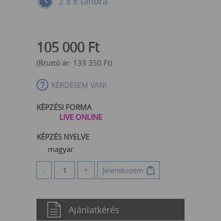
2 x 8 tanóra
105 000
Ft
(Bruttó ár:
133 350
Ft
)
KÉRDÉSEM VAN!
KÉPZÉSI FORMA
LIVE ONLINE
KÉPZÉS NYELVE
magyar
-
+
Jelentkezem
Ajánlatkérés