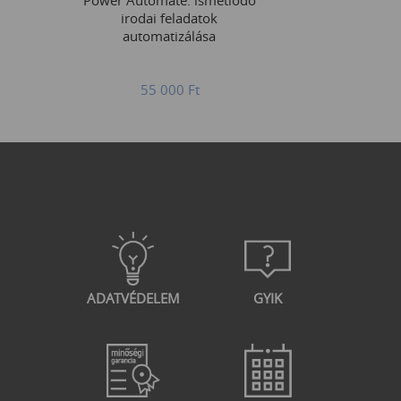
Power Automate: ismétlődő
irodai feladatok
automatizálása
55 000
Ft
ADATVÉDELEM
GYIK