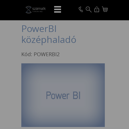
VISSZA
PowerBI
középhaladó
Kód: POWERBI2