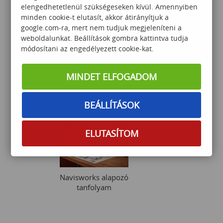
elengedhetetlenül szükségeseken kívül. Amennyiben
minden cookie-t elutasít, akkor átirányítjuk a
google.com-ra, mert nem tudjuk megjeleníteni a
weboldalunkat. Beállítások gombra kattintva tudja
Excel macro training course
módosítani az engedélyezett cookie-kat.
– Intermediate Excel
programming (angol nyelvű
képzés)
MINDET ELFOGADOM
117 000
Ft
BEÁLLÍTÁSOK
ELUTASÍTOM
Navisworks alapozó
tanfolyam