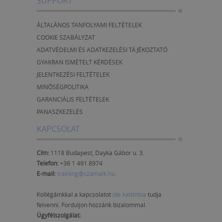
SUPPORT
ÁLTALÁNOS TANFOLYAMI FELTÉTELEK
COOKIE SZABÁLYZAT
ADATVÉDELMI ÉS ADATKEZELÉSI TÁJÉKOZTATÓ
GYAKRAN ISMÉTELT KÉRDÉSEK
JELENTKEZÉSI FELTÉTELEK
MINŐSÉGPOLITIKA
GARANCIÁLIS FELTÉTELEK
PANASZKEZELÉS
KAPCSOLAT
Cím:
1118 Budapest, Dayka Gábor u. 3.
Telefon:
+36 1 491 8974
E-mail:
training@szamalk.hu
Kollégáinkkal a kapcsolatot
ide kattintva
tudja
felvenni. Forduljon hozzánk bizalommal.
Ügyfélszolgálat: