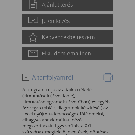
Ajánlatkérés
Jelentkezés
Kedvencekbe teszem
Elküldöm emailben
A tanfolyamról:
A program célja az adatkiértékelést
(kimutatások (PivotTable),
kimutatásdiagramok (PivotChart) és egyéb
összegző táblák, diagramok készítését) az
Excel nyújtotta lehetőségek fölé emelni,
elhagyva annak múltat idéző
megszorításait. Egyszerűbb, a XXI.
századnak megfelelő jelentések, döntések