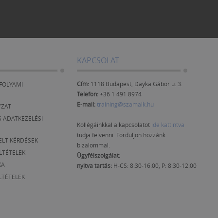
KAPCSOLAT
Cím:
1118 Budapest, Dayka Gábor u. 3.
FOLYAMI
Telefon:
+36 1 491 8974
E-mail:
training@szamalk.hu
YZAT
 ADATKEZELÉSI
Kollégáinkkal a kapcsolatot
ide kattintva
tudja felvenni. Forduljon hozzánk
ELT KÉRDÉSEK
bizalommal.
ELTÉTELEK
Ügyfélszolgálat:
KA
nyitva tartás:
H-CS: 8:30-16:00, P: 8:30-12:00
LTÉTELEK