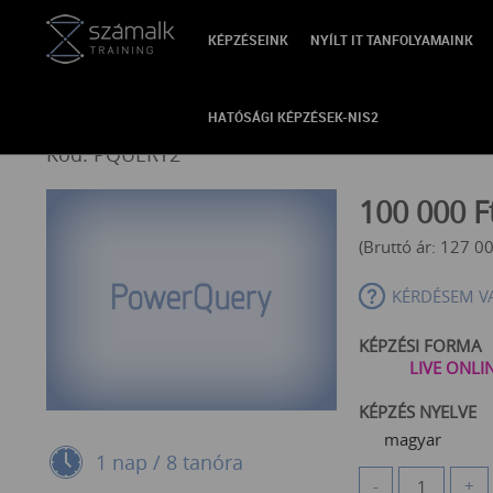
KÉPZÉSEINK
NYÍLT IT TANFOLYAMAINK
VISSZA
PowerQuery középhaladó
HATÓSÁGI KÉPZÉSEK-NIS2
Kód: PQUERY2
100 000
F
(Bruttó ár:
127 0
KÉRDÉSEM V
KÉPZÉSI FORMA
LIVE ONLI
KÉPZÉS NYELVE
magyar
1 nap / 8 tanóra
-
+