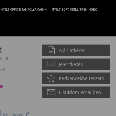
NYÍLT OFFICE TANFOLYAMAINK
NYÍLT SOFT SKILL TRÉNINGEK
t
Ajánlatkérés
00
Ft
)
Jelentkezés
AN!
Kedvencekbe teszem
NE
Elküldöm emailben
Jelentkezem