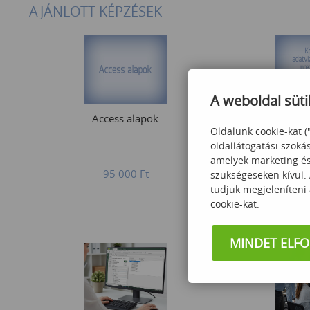
AJÁNLOTT KÉPZÉSEK
A weboldal süti
Access alapok
Komplex adat
Oldalunk cookie-kat (
prezentá
oldallátogatási szoká
amelyek marketing és 
95 000
Ft
120
szükségeseken kívül.
tudjuk megjeleníteni
cookie-kat.
MINDET ELF