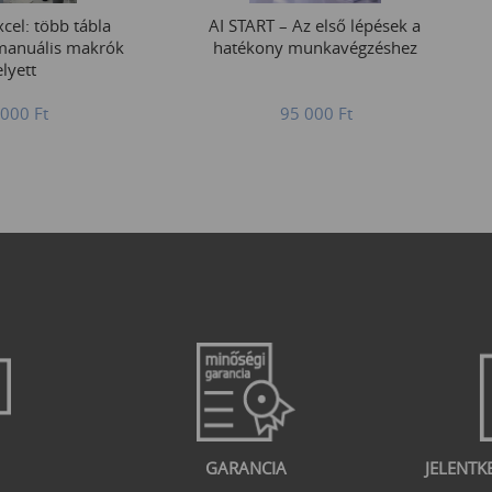
cel: több tábla
AI START – Az első lépések a
manuális makrók
hatékony munkavégzéshez
lyett
 000
Ft
95 000
Ft
GARANCIA
JELENTK