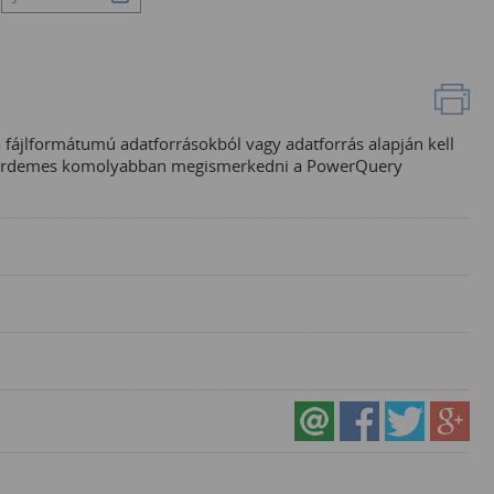
fájlformátumú adatforrásokból vagy adatforrás alapján kell
r érdemes komolyabban megismerkedni a PowerQuery