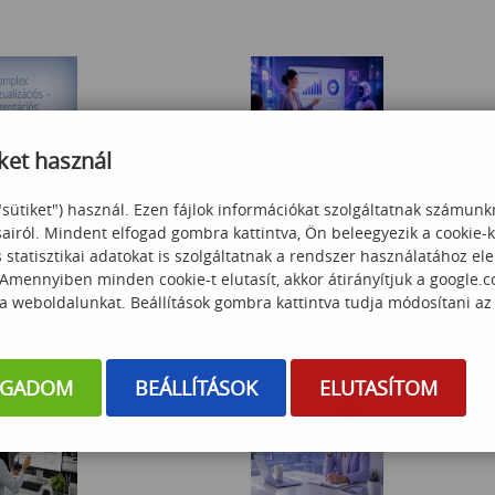
ket használ
vizualizációs -
Prezentációs Intelligencia –
"sütiket") használ. Ezen fájlok információkat szolgáltatnak számunk
ciós tréning
Döntéshozók Nyelvén
sairól. Mindent elfogad gombra kattintva, Ön beleegyezik a cookie-
statisztikai adatokat is szolgáltatnak a rendszer használatához el
 000
Ft
69 500
Ft
 Amennyiben minden cookie-t elutasít, akkor átirányítjuk a google.
 a weboldalunkat. Beállítások gombra kattintva tudja módosítani az
OGADOM
BEÁLLÍTÁSOK
ELUTASÍTOM