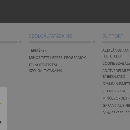
SZOLGÁLTATÁSAINK
SUPPORT
TERMÉKEK
ÁLTALÁNOS TAN
FELTÉTELEK
MINŐSÍTETT KÉPZÉSI PROGRAMOK
COOKIE SZABÁL
FELNŐTTKÉPZÉSI
SZOLGÁLTATÁSAINK
ADATVÉDELMI ÉS
TÁJÉKOZTATÓ
GYAKRAN ISMÉT
JELENTKEZÉSI F
MINŐSÉGPOLITI
GARANCIÁLIS FE
PANASZKEZELÉS