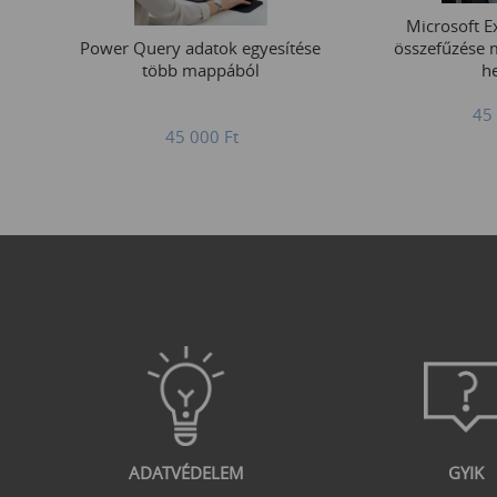
Microsoft Ex
Power Query adatok egyesítése
összefűzése 
több mappából
he
45
45 000
Ft
ADATVÉDELEM
GYIK