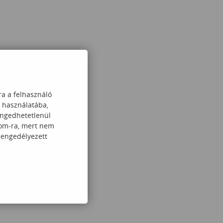
ra a felhasználó
k használatába,
engedhetetlenül
com-ra, mert nem
 engedélyezett