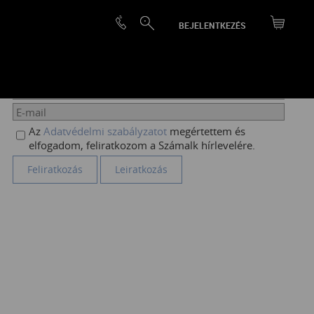
BEJELENTKEZÉS
HÍRLEVÉL FELIRATKOZÁS
Az
Adatvédelmi szabályzatot
megértettem és
elfogadom, feliratkozom a Számalk hírlevelére.