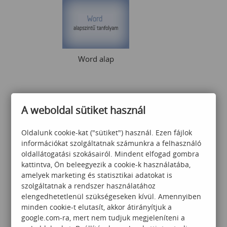
Word alap
A weboldal sütiket használ
55 000
Ft
Oldalunk cookie-kat ("sütiket") használ. Ezen fájlok
információkat szolgáltatnak számunkra a felhasználó
oldallátogatási szokásairól. Mindent elfogad gombra
kattintva, Ön beleegyezik a cookie-k használatába,
amelyek marketing és statisztikai adatokat is
szolgáltatnak a rendszer használatához
Outlook és OneNote
elengedhetetlenül szükségeseken kívül. Amennyiben
használata
minden cookie-t elutasít, akkor átirányítjuk a
google.com-ra, mert nem tudjuk megjeleníteni a