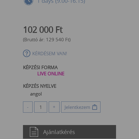
1 days (9.00-16.15)
102 000
Ft
(Bruttó ár:
129 540
Ft
)
KÉRDÉSEM VAN!
KÉPZÉSI FORMA
LIVE ONLINE
KÉPZÉS NYELVE
angol
-
+
Jelentkezem
Ajánlatkérés