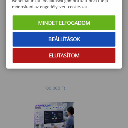
weboldalunkat. Beállítások gombra kattintva tudja
módosítani az engedélyezett cookie-kat.
49 000
Ft
MINDET ELFOGADOM
BEÁLLÍTÁSOK
ELUTASÍTOM
PowerQuery középhaladó
100 000
Ft