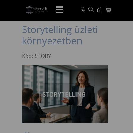
VISSZA
Storytelling üzleti
környezetben
Kód: STORY