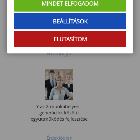
MINDET ELFOGADOM
BEÁLLÍTÁSOK
Együttműködés fejlesztés
ELUTASÍTOM
Érdeklődjön
Y az X munkahelyen -
generációk közötti
együttműködés fejlesztése
Érdeklődjön