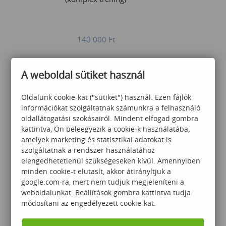
140 000
Ft
A weboldal sütiket használ
Oldalunk cookie-kat ("sütiket") használ. Ezen fájlok
információkat szolgáltatnak számunkra a felhasználó
oldallátogatási szokásairól. Mindent elfogad gombra
Prezentációs tréning
kattintva, Ön beleegyezik a cookie-k használatába,
amelyek marketing és statisztikai adatokat is
szolgáltatnak a rendszer használatához
elengedhetetlenül szükségeseken kívül. Amennyiben
minden cookie-t elutasít, akkor átirányítjuk a
60 000
Ft
google.com-ra, mert nem tudjuk megjeleníteni a
weboldalunkat. Beállítások gombra kattintva tudja
módosítani az engedélyezett cookie-kat.