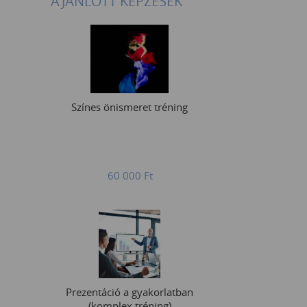
AJÁNLOTT KÉPZÉSEK
Színes önismeret tréning
60 000
Ft
Prezentáció a gyakorlatban
(komplex tréning)