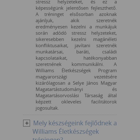
stressz helyzeteket, és ez a
képességünk jelentősen fejleszthető.
A tréninget elsősorban azoknak
ajánljuk, akik szeretnék
eredményesen kezelni a munkájuk
során adódó stressz helyzeteket,
sikeresebben kezelni magánéleti
konfliktusaikat, javítani szeretnék
munkatársai, baráti, családi
kapcsolataikat, hatékonyabban
szeretnének kommunikálni. A
Williams Életkészségek Program
magyarországi vezetésére
kizárólagosan a Selye János Magyar
Magatartástudományi és
Magatartásorvoslási Társaság által
képzett okleveles facilitátorok
jogosultak.
Mely készségeink fejlődnek a
Williams Életkészségek
tréningen?