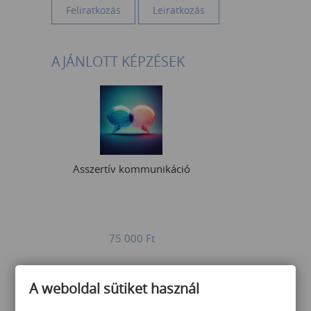
AJÁNLOTT KÉPZÉSEK
Asszertív kommunikáció
75 000
Ft
A weboldal sütiket használ