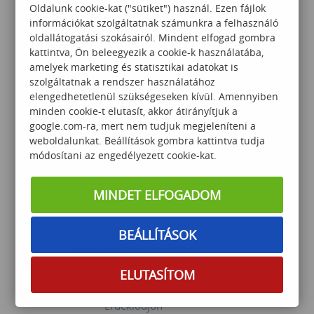
Oldalunk cookie-kat ("sütiket") használ. Ezen fájlok
információkat szolgáltatnak számunkra a felhasználó
oldallátogatási szokásairól. Mindent elfogad gombra
Prezentációs tréning
kattintva, Ön beleegyezik a cookie-k használatába,
amelyek marketing és statisztikai adatokat is
szolgáltatnak a rendszer használatához
elengedhetetlenül szükségeseken kívül. Amennyiben
minden cookie-t elutasít, akkor átirányítjuk a
60 000
Ft
google.com-ra, mert nem tudjuk megjeleníteni a
weboldalunkat. Beállítások gombra kattintva tudja
módosítani az engedélyezett cookie-kat.
MINDET ELFOGADOM
BEÁLLÍTÁSOK
Enneagram-alapú
együttműködés fejlesztés
ELUTASÍTOM
Érdeklődjön