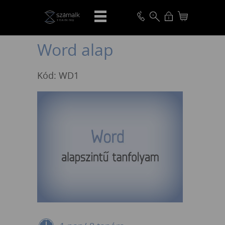
VISSZA
Word alap
Kód: WD1