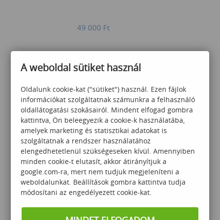
49 000
Ft
A weboldal sütiket használ
Oldalunk cookie-kat ("sütiket") használ. Ezen fájlok
információkat szolgáltatnak számunkra a felhasználó
oldallátogatási szokásairól. Mindent elfogad gombra
Excel macro training course
kattintva, Ön beleegyezik a cookie-k használatába,
– Basic Excel programming
amelyek marketing és statisztikai adatokat is
(angol nyelvű képzés)
szolgáltatnak a rendszer használatához
elengedhetetlenül szükségeseken kívül. Amennyiben
107 000
Ft
minden cookie-t elutasít, akkor átirányítjuk a
google.com-ra, mert nem tudjuk megjeleníteni a
weboldalunkat. Beállítások gombra kattintva tudja
módosítani az engedélyezett cookie-kat.
MINDET ELFOGADOM