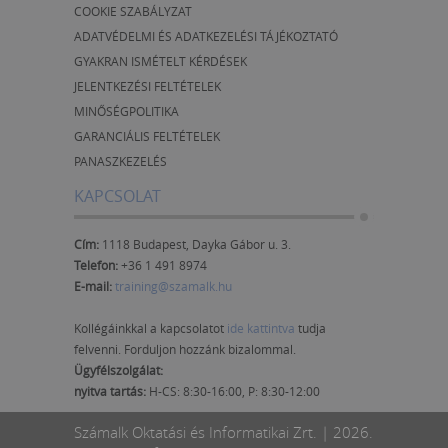
COOKIE SZABÁLYZAT
ADATVÉDELMI ÉS ADATKEZELÉSI TÁJÉKOZTATÓ
GYAKRAN ISMÉTELT KÉRDÉSEK
JELENTKEZÉSI FELTÉTELEK
MINŐSÉGPOLITIKA
GARANCIÁLIS FELTÉTELEK
PANASZKEZELÉS
KAPCSOLAT
Cím:
1118 Budapest, Dayka Gábor u. 3.
Telefon:
+36 1 491 8974
E-mail:
training@szamalk.hu
Kollégáinkkal a kapcsolatot
ide kattintva
tudja
felvenni. Forduljon hozzánk bizalommal.
Ügyfélszolgálat:
nyitva tartás:
H-CS: 8:30-16:00, P: 8:30-12:00
Számalk Oktatási és Informatikai Zrt. | 2026.