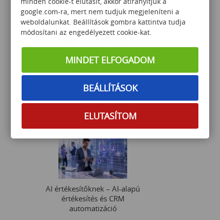
minden cookie-t elutasít, akkor átirányítjuk a
google.com-ra, mert nem tudjuk megjeleníteni a
weboldalunkat. Beállítások gombra kattintva tudja
módosítani az engedélyezett cookie-kat.
AI megfelelőség HR-ben – AI
MINDET ELFOGADOM
Act és magas kockázatú AI
rendszerek
BEÁLLÍTÁSOK
149 000
Ft
ELUTASÍTOM
AI értékesítőknek – AI-alapú
értékesítés és CRM
automatizáció