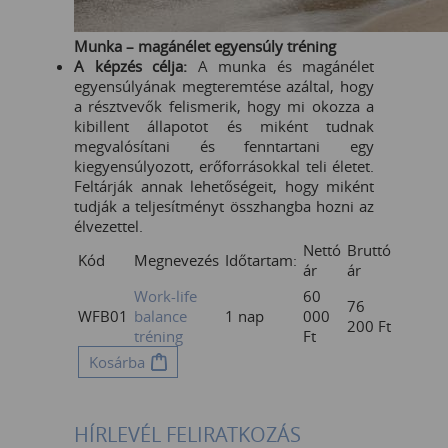
Munka – magánélet egyensúly tréning
A képzés célja:
A munka és magánélet
egyensúlyának megteremtése azáltal, hogy
a résztvevők felismerik, hogy mi okozza a
kibillent állapotot és miként tudnak
megvalósítani és fenntartani egy
kiegyensúlyozott, erőforrásokkal teli életet.
Feltárják annak lehetőségeit, hogy miként
tudják a teljesítményt összhangba hozni az
élvezettel.
Nettó
Bruttó
Kód
Megnevezés
Időtartam:
ár
ár
Work-life
60
76
WFB01
balance
1 nap
000
200
Ft
tréning
Ft
Kosárba
HÍRLEVÉL FELIRATKOZÁS