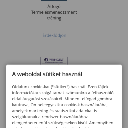
Átfogó
Termelésmenedzsment
tréning
Érdeklődjön
A weboldal sütiket használ
®
th
PRINCE2
Foundation 7
Oldalunk cookie-kat ("sütiket") használ. Ezen fájlok
tanfolyam és vizsga csomag
információkat szolgáltatnak számunkra a felhasználó
oldallátogatási szokásairól. Mindent elfogad gombra
kattintva, Ön beleegyezik a cookie-k használatába,
amelyek marketing és statisztikai adatokat is
395 000
Ft
szolgáltatnak a rendszer használatához
elengedhetetlenül szükségeseken kívül. Amennyiben