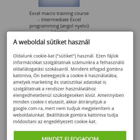
Excel macro training course
– Intermediate Excel
programming (angol nyelvű
képzés)
A weboldal sütiket használ
117 000
Ft
Oldalunk cookie-kat ("sütiket") használ. Ezen fájlok
információkat szolgáltatnak számunkra a felhasználó
oldallátogatási szokásairól. Mindent elfogad gombra
kattintva, Ön beleegyezik a cookie-k használatába,
amelyek marketing és statisztikai adatokat is
szolgáltatnak a rendszer használatához
elengedhetetlenül szükségeseken kívül. Amennyiben
Implementing Cisco
minden cookie-t elutasít, akkor átirányítjuk a
Enterprise Advanced
google.com-ra, mert nem tudjuk megjeleníteni a
Routing and Services
weboldalunkat. Beállítások gombra kattintva tudja
módosítani az engedélyezett cookie-kat.
870 000
Ft
MINDET ELFOGADOM