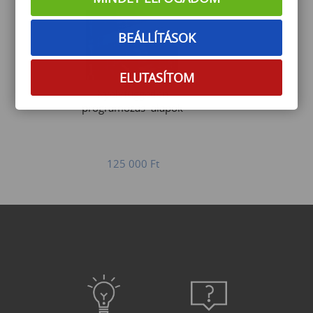
BEÁLLÍTÁSOK
ELUTASÍTOM
Nyelvfüggetlen
programozás–alapok
125 000
Ft