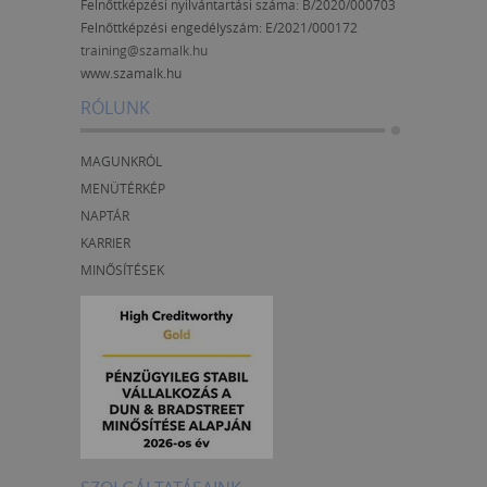
Felnőttképzési nyilvántartási száma: B/2020/000703
Felnőttképzési engedélyszám:
E/2021/000172
training@szamalk.hu
www.szamalk.hu
RÓLUNK
MAGUNKRÓL
MENÜTÉRKÉP
NAPTÁR
KARRIER
MINŐSÍTÉSEK