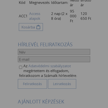
Nettó
Bruttó
Kód
Megnevezés
Időtartam:
ár
ár
95
Access
2 nap (2 x
120
ACC1
000
alapok
8 óra)
650
Ft
Ft
Kosárba
HÍRLEVÉL FELIRATKOZÁS
Az
Adatvédelmi szabályzatot
megértettem és elfogadom,
feliratkozom a Számalk hírlevelére.
AJÁNLOTT KÉPZÉSEK