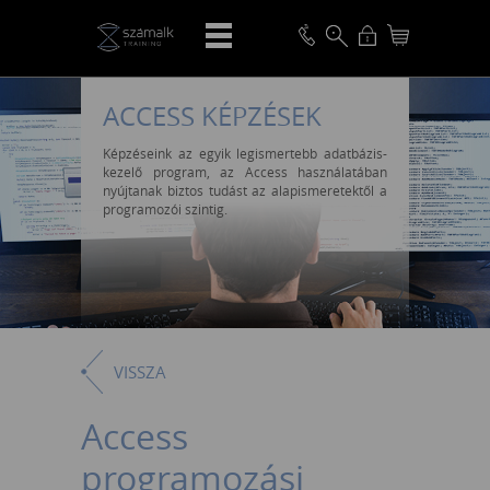
ACCESS KÉPZÉSEK
Képzéseink az egyik legismertebb adatbázis-
kezelő program, az Access használatában
nyújtanak biztos tudást az alapismeretektől a
programozói szintig.
VISSZA
Access
programozási