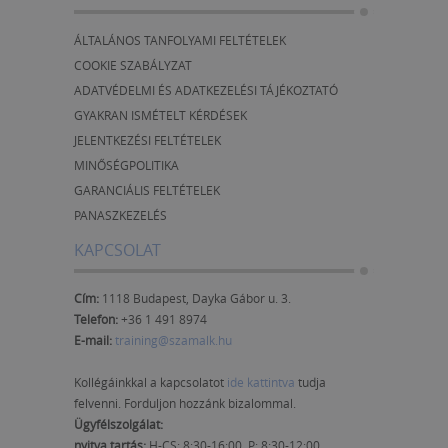
ÁLTALÁNOS TANFOLYAMI FELTÉTELEK
COOKIE SZABÁLYZAT
ADATVÉDELMI ÉS ADATKEZELÉSI TÁJÉKOZTATÓ
GYAKRAN ISMÉTELT KÉRDÉSEK
JELENTKEZÉSI FELTÉTELEK
MINŐSÉGPOLITIKA
GARANCIÁLIS FELTÉTELEK
PANASZKEZELÉS
KAPCSOLAT
Cím:
1118 Budapest, Dayka Gábor u. 3.
Telefon:
+36 1 491 8974
E-mail:
training@szamalk.hu
Kollégáinkkal a kapcsolatot
ide kattintva
tudja
felvenni. Forduljon hozzánk bizalommal.
Ügyfélszolgálat:
nyitva tartás:
H-CS: 8:30-16:00, P: 8:30-12:00