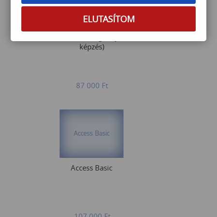
ELUTASÍTOM
Excel basic (angol nyelvű
képzés)
87 000
Ft
Access Basic
107 000
Ft