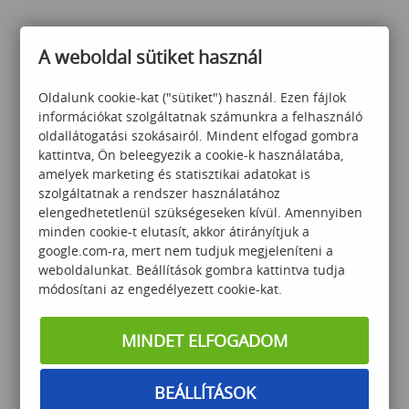
A weboldal sütiket használ
80 000
Ft
Oldalunk cookie-kat ("sütiket") használ. Ezen fájlok
információkat szolgáltatnak számunkra a felhasználó
oldallátogatási szokásairól. Mindent elfogad gombra
kattintva, Ön beleegyezik a cookie-k használatába,
amelyek marketing és statisztikai adatokat is
szolgáltatnak a rendszer használatához
elengedhetetlenül szükségeseken kívül. Amennyiben
minden cookie-t elutasít, akkor átirányítjuk a
PowerBI alap
google.com-ra, mert nem tudjuk megjeleníteni a
weboldalunkat. Beállítások gombra kattintva tudja
módosítani az engedélyezett cookie-kat.
90 000
Ft
MINDET ELFOGADOM
BEÁLLÍTÁSOK