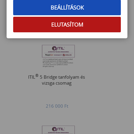
tanfolyam és vizsga csomag
BEÁLLÍTÁSOK
ELUTASÍTOM
554 500
Ft
®
ITIL
5 Bridge tanfolyam és
vizsga csomag
216 000
Ft