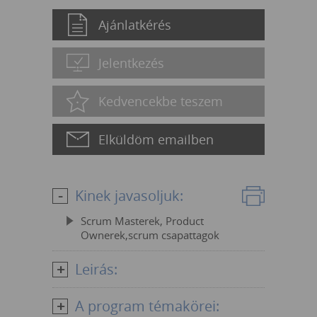
Ajánlatkérés
Jelentkezés
Kedvencekbe teszem
Elküldöm emailben
Kinek javasoljuk:
Scrum Masterek, Product
Ownerek,scrum csapattagok
Leirás:
A program témakörei: