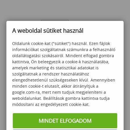
A weboldal sütiket használ
Oldalunk cookie-kat ("sütiket") használ. Ezen fájlok
®
th
PRINCE2
Practitioner 7
információkat szolgáltatnak számunkra a felhasználó
tanfolyam és vizsga csomag
oldallátogatási szokásairól. Mindent elfogad gombra
kattintva, Ön beleegyezik a cookie-k használatába,
amelyek marketing és statisztikai adatokat is
szolgáltatnak a rendszer használatához
509 000
Ft
elengedhetetlenül szükségeseken kívül. Amennyiben
minden cookie-t elutasít, akkor átirányítjuk a
google.com-ra, mert nem tudjuk megjeleníteni a
weboldalunkat. Beállítások gombra kattintva tudja
módosítani az engedélyezett cookie-kat.
MINDET ELFOGADOM
®
ITIL
Foundation 3 napos