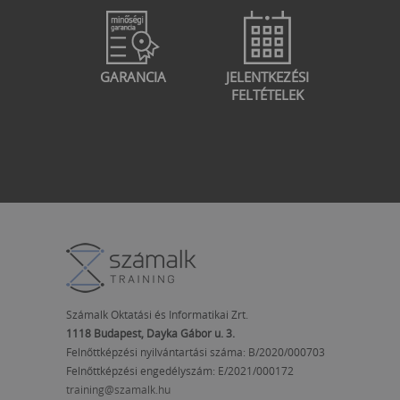
GARANCIA
JELENTKEZÉSI
FELTÉTELEK
Számalk Oktatási és Informatikai Zrt.
1118 Budapest, Dayka Gábor u. 3.
Felnőttképzési nyilvántartási száma: B/2020/000703
Felnőttképzési engedélyszám:
E/2021/000172
training@szamalk.hu