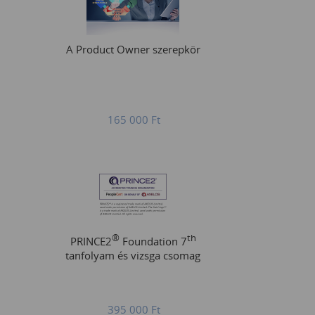
A Product Owner szerepkör
165 000
Ft
®
th
PRINCE2
Foundation 7
tanfolyam és vizsga csomag
395 000
Ft