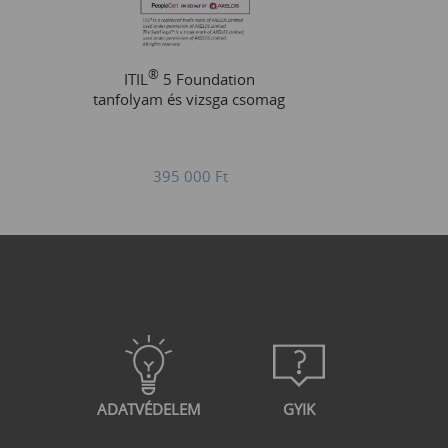
®
ITIL
5 Foundation
tanfolyam és vizsga csomag
395 000
Ft
ADATVÉDELEM
GYIK