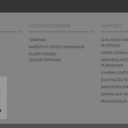
SZOLGÁLTATÁSAINK
SUPPORT
TERMÉKEK
ÁLTALÁNOS TAN
FELTÉTELEK
MINŐSÍTETT KÉPZÉSI PROGRAMOK
COOKIE SZABÁL
FELNŐTTKÉPZÉSI
SZOLGÁLTATÁSAINK
ADATVÉDELMI ÉS
TÁJÉKOZTATÓ
GYAKRAN ISMÉT
JELENTKEZÉSI F
MINŐSÉGPOLITI
GARANCIÁLIS FE
PANASZKEZELÉS