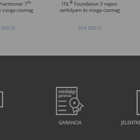
th
®
ractitioner 7
ITIL
Foundation 3 napos
s vizsga csomag
tanfolyam és vizsga csomag
 000
Ft
554 500
Ft
GARANCIA
JELENTK