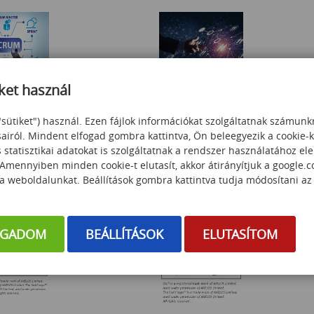
ket használ
ster szerepkör
Scrum Master a Gyakorlatban
"sütiket") használ. Ezen fájlok információkat szolgáltatnak számunk
sairól. Mindent elfogad gombra kattintva, Ön beleegyezik a cookie-
statisztikai adatokat is szolgáltatnak a rendszer használatához el
 000
Ft
370 000
Ft
 Amennyiben minden cookie-t elutasít, akkor átirányítjuk a google.
 a weboldalunkat. Beállítások gombra kattintva tudja módosítani az
OGADOM
BEÁLLÍTÁSOK
ELUTASÍTOM