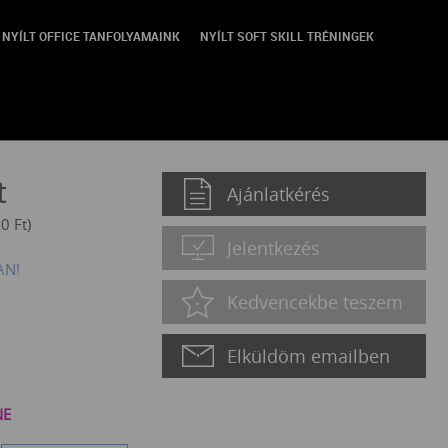
NYÍLT OFFICE TANFOLYAMAINK
NYÍLT SOFT SKILL TRÉNINGEK
ning
t
Ajánlatkérés
00
Ft
)
Jelentkezés
AN!
Kedvencekbe teszem
Elküldöm emailben
NE