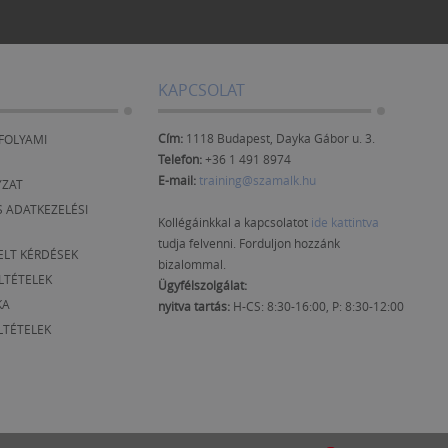
KAPCSOLAT
Cím:
1118 Budapest, Dayka Gábor u. 3.
FOLYAMI
Telefon:
+36 1 491 8974
E-mail:
training@szamalk.hu
YZAT
 ADATKEZELÉSI
Kollégáinkkal a kapcsolatot
ide kattintva
tudja felvenni. Forduljon hozzánk
ELT KÉRDÉSEK
bizalommal.
ELTÉTELEK
Ügyfélszolgálat:
KA
nyitva tartás:
H-CS: 8:30-16:00, P: 8:30-12:00
LTÉTELEK