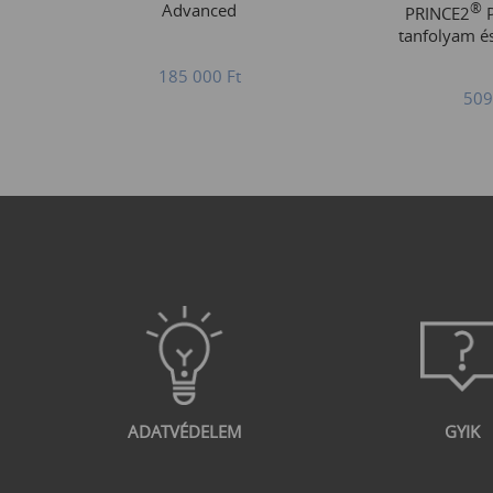
Advanced
®
PRINCE2
P
tanfolyam é
185 000
Ft
509
ADATVÉDELEM
GYIK