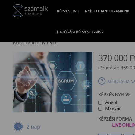
KÉPZÉSEINK
NYÍLT IT TANFOLYAMAINK
VISSZA
Scrum / Agile Mindset Trai
HATÓSÁGI KÉPZÉSEK-NIS2
Kód: AGILE-MIND
370 000
F
(Bruttó ár:
469 9
KÉRDÉSEM V
KÉPZÉS NYELVE
Angol
Magyar
KÉPZÉSI FORMA
LIVE ONLI
2 nap