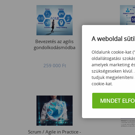
A weboldal süti
Bevezetés az agilis
A Scrum Ma
gondolkodásmódba
Oldalunk cookie-kat (
oldallátogatási szoká
amelyek marketing és 
259 000
Ft
165
szükségeseken kívül.
tudjuk megjeleníteni
cookie-kat.
MINDET ELF
Scrum / Agile in Practice -