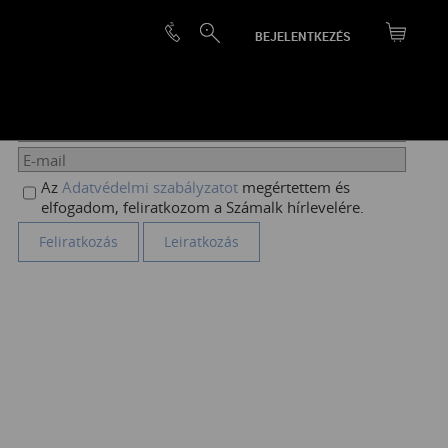
BEJELENTKEZÉS
HÍRLEVÉL FELIRATKOZÁS
Az
Adatvédelmi szabályzatot
megértettem és
elfogadom, feliratkozom a Számalk hírlevelére.