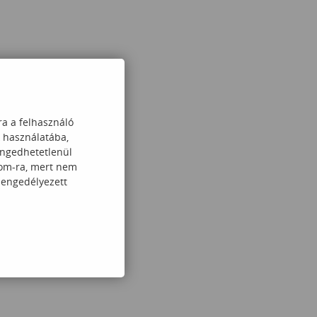
ra a felhasználó
k használatába,
engedhetetlenül
com-ra, mert nem
 engedélyezett