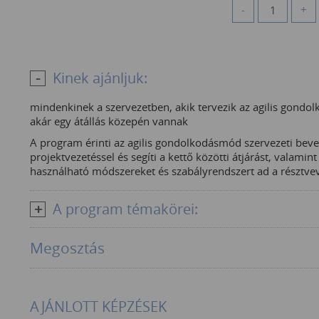
-
+
Kinek ajánljuk:
mindenkinek a szervezetben, akik tervezik az agilis gondol
akár egy átállás közepén vannak
A program érinti az agilis gondolkodásmód szervezeti beveze
projektvezetéssel és segíti a kettő közötti átjárást, valam
használható módszereket és szabályrendszert ad a résztve
A program témakörei:
Megosztás
AJÁNLOTT KÉPZÉSEK