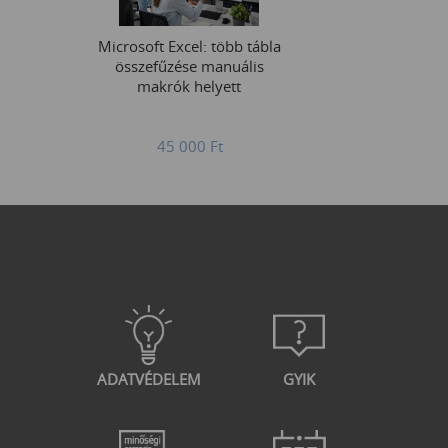
Microsoft Excel: több tábla
összefűzése manuális
makrók helyett
45 000
Ft
ADATVÉDELEM
GYIK