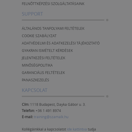
FELNŐTTKÉPZÉSI SZOLGÁLTATÁSAINK
SUPPORT
ÁLTALÁNOS TANFOLYAMI FELTÉTELEK
COOKIE SZABÁLYZAT
ADATVÉDELMI ÉS ADATKEZELÉSI TÁJÉKOZTATÓ
GYAKRAN ISMÉTELT KÉRDÉSEK
JELENTKEZÉSI FELTÉTELEK
MINŐSÉGPOLITIKA
GARANCIÁLIS FELTÉTELEK
PANASZKEZELÉS
KAPCSOLAT
Cím:
1118 Budapest, Dayka Gábor u. 3.
Telefon:
+36 1 491 8974
E-mail:
training@szamalk.hu
Kollégáinkkal a kapcsolatot
ide kattintva
tudja