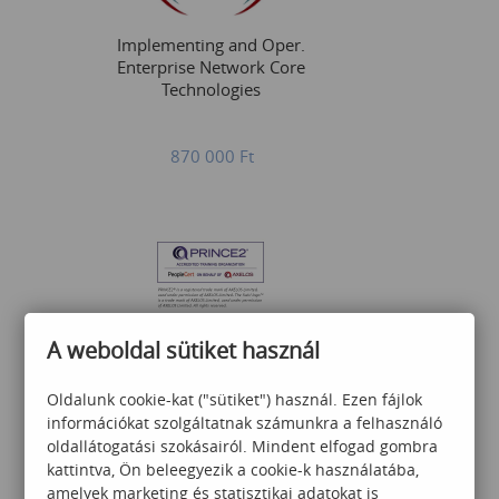
Implementing and Oper.
Enterprise Network Core
Technologies
870 000
Ft
®
th
A weboldal sütiket használ
PRINCE2
Foundation 7
tanfolyam és vizsga csomag
Oldalunk cookie-kat ("sütiket") használ. Ezen fájlok
információkat szolgáltatnak számunkra a felhasználó
oldallátogatási szokásairól. Mindent elfogad gombra
395 000
Ft
kattintva, Ön beleegyezik a cookie-k használatába,
amelyek marketing és statisztikai adatokat is