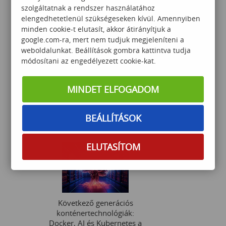
szolgáltatnak a rendszer használatához
elengedhetetlenül szükségeseken kívül. Amennyiben
minden cookie-t elutasít, akkor átirányítjuk a
google.com-ra, mert nem tudjuk megjeleníteni a
weboldalunkat. Beállítások gombra kattintva tudja
módosítani az engedélyezett cookie-kat.
PowerBI haladó
MINDET ELFOGADOM
BEÁLLÍTÁSOK
110 000
Ft
ELUTASÍTOM
Következő generációs
konténertechnológiák:
Docker, AI és Kubernetes a