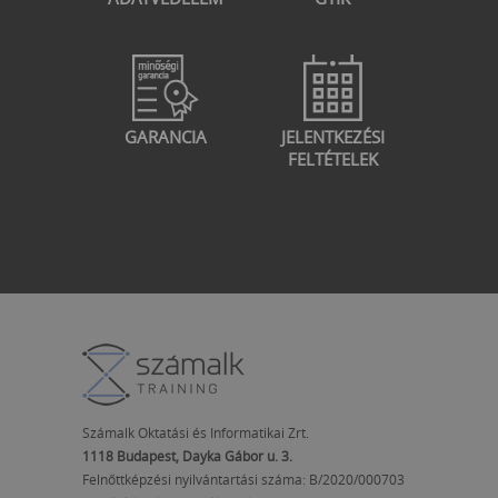
GARANCIA
JELENTKEZÉSI
FELTÉTELEK
Számalk Oktatási és Informatikai Zrt.
1118 Budapest, Dayka Gábor u. 3.
Felnőttképzési nyilvántartási száma: B/2020/000703