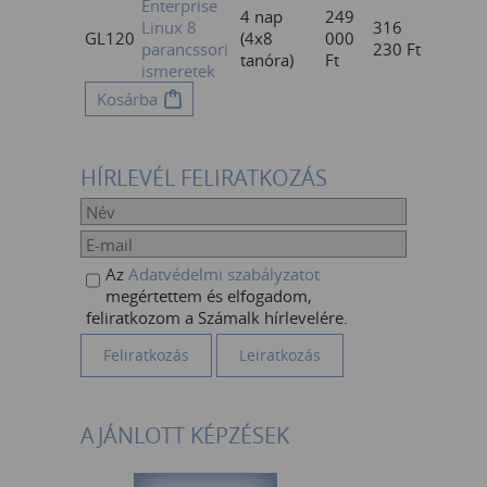
Enterprise
4 nap
249
Linux 8
316
GL120
(4x8
000
parancssori
230
Ft
tanóra)
Ft
ismeretek
Kosárba
HÍRLEVÉL FELIRATKOZÁS
Az
Adatvédelmi szabályzatot
megértettem és elfogadom,
feliratkozom a Számalk hírlevelére.
AJÁNLOTT KÉPZÉSEK