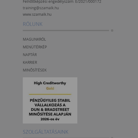
Felnőttképzési engedélyszám:
E/2021/000172
training@szamalk.hu
www.szamalk.hu
RÓLUNK
MAGUNKRÓL
MENÜTÉRKÉP
NAPTÁR
KARRIER
MINŐSÍTÉSEK
SZOLGÁLTATÁSAINK