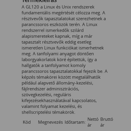
A GL120 a Linux és Unix rendszerek
fundamentális megértését célozza meg. A
résztvevők tapasztalatokat szerezhetnek a
parancssoros eszközök terén. A Linux
rendszerrel ismerkedők szilárd
alapismereteket kapnak, míg a már
tapasztalt résztvevők eddig esetleg
ismeretlen Linux funkciókat ismerhetnek
meg. A tanfolyami anyagot döntően
laborgyakorlatok köré építettük, így a
hallgatók a tanfolyamot komoly
parancssoros tapasztalatokkal fejezik be. A
képzés témakörei között megtalálhatók
például alapvető állomány-kezelési,
fájlrendszer adminisztrációs,
szövegkezelési, reguláris
kifejezésekhasználatával kapcsolatos,
valamint folyamat kezelési, és
shellscriptelési témakörök.
Nettó
Bruttó
Kód
Megnevezés
Időtartam:
ár
ár