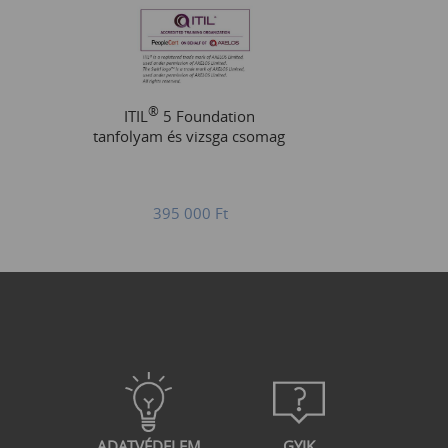
®
ITIL
5 Foundation
tanfolyam és vizsga csomag
395 000
Ft
ADATVÉDELEM
GYIK