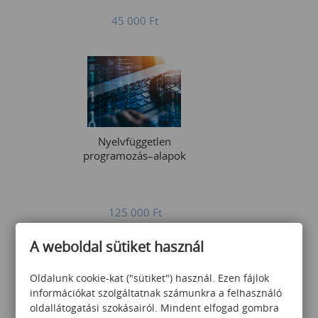
45 000
Ft
Nyelvfüggetlen
programozás–alapok
125 000
Ft
A weboldal sütiket használ
Oldalunk cookie-kat ("sütiket") használ. Ezen fájlok
információkat szolgáltatnak számunkra a felhasználó
oldallátogatási szokásairól. Mindent elfogad gombra