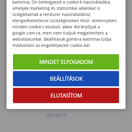
kattintva, Ön beleegyezik a cookie-k használatába,
Prezentációs Intelligencia –
amelyek marketing és statisztikai adatokat is
Döntéshozók Nyelvén
szolgáltatnak a rendszer használatához
elengedhetetlenül szükségeseken kívül. Amennyiben
minden cookie-t elutasít, akkor átirányítjuk a
google.com-ra, mert nem tudjuk megjeleníteni a
69 500
Ft
weboldalunkat. Beállítások gombra kattintva tudja
módosítani az engedélyezett cookie-kat.
MINDET ELFOGADOM
BEÁLLÍTÁSOK
PowerQuery középhaladó
ELUTASÍTOM
100 000
Ft