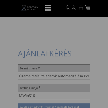
VISSZA
AJÁNLATKÉRÉS
*
Termék neve
*
Termék kódja
Kérdés az adott kurzussal / szolgaláltatással