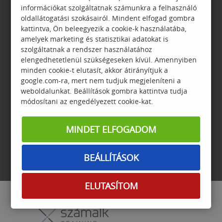
információkat szolgáltatnak számunkra a felhasználó
oldallátogatási szokásairól. Mindent elfogad gombra
kattintva, Ön beleegyezik a cookie-k használatába,
amelyek marketing és statisztikai adatokat is
ADATVÉDELEM
GYIK
szolgáltatnak a rendszer használatához
elengedhetetlenül szükségeseken kívül. Amennyiben
minden cookie-t elutasít, akkor átirányítjuk a
google.com-ra, mert nem tudjuk megjeleníteni a
weboldalunkat. Beállítások gombra kattintva tudja
módosítani az engedélyezett cookie-kat.
GARANCIA
JELENTKEZÉSI
FELTÉTELEK
MINDET ELFOGADOM
BEÁLLÍTÁSOK
ELUTASÍTOM