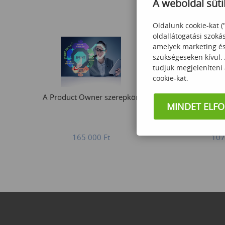
A weboldal süti
Oldalunk cookie-kat (
oldallátogatási szoká
amelyek marketing és 
szükségeseken kívül.
tudjuk megjeleníteni
cookie-kat.
A Product Owner szerepkör
Acce
MINDET ELF
165 000
Ft
107