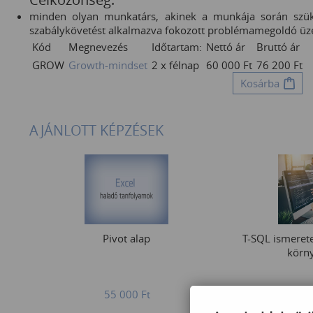
minden olyan munkatárs, akinek a munkája során szüks
szabálykövetést alkalmazva fokozott problémamegoldó ü
Kód
Megnevezés
Időtartam:
Nettó ár
Bruttó ár
GROW
Growth-mindset
2 x félnap
60 000
Ft
76 200
Ft
Kosárba
AJÁNLOTT KÉPZÉSEK
Pivot alap
T-SQL ismeret
körn
55 000
Ft
279