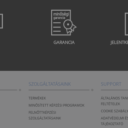
GARANCIA
JELENTK
SZOLGÁLTATÁSAINK
SUPPORT
TERMÉKEK
ÁLTALÁNOS TAN
FELTÉTELEK
MINŐSÍTETT KÉPZÉSI PROGRAMOK
COOKIE SZABÁL
FELNŐTTKÉPZÉSI
SZOLGÁLTATÁSAINK
ADATVÉDELMI ÉS
TÁJÉKOZTATÓ