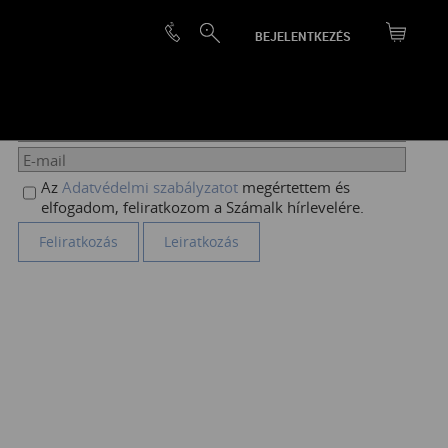
BEJELENTKEZÉS
HÍRLEVÉL FELIRATKOZÁS
Az
Adatvédelmi szabályzatot
megértettem és
elfogadom, feliratkozom a Számalk hírlevelére.