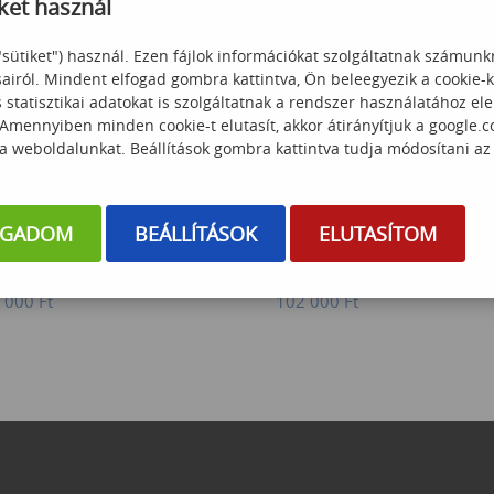
ket használ
"sütiket") használ. Ezen fájlok információkat szolgáltatnak számunk
sairól. Mindent elfogad gombra kattintva, Ön beleegyezik a cookie-
statisztikai adatokat is szolgáltatnak a rendszer használatához el
 Amennyiben minden cookie-t elutasít, akkor átirányítjuk a google.
 a weboldalunkat. Beállítások gombra kattintva tudja módosítani az
ss Basic
PowerBI Basics
OGADOM
BEÁLLÍTÁSOK
ELUTASÍTOM
 000
Ft
102 000
Ft