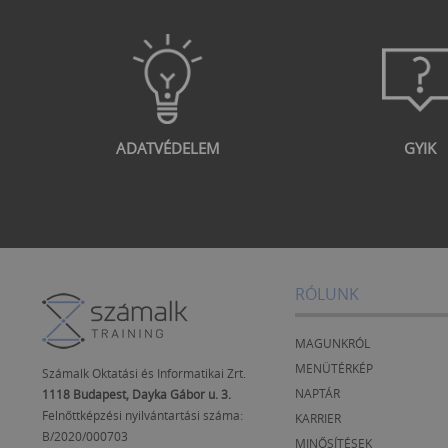
ADATVÉDELEM
GYIK
RÓLUNK
MAGUNKRÓL
MENÜTÉRKÉP
Számalk Oktatási és Informatikai Zrt.
NAPTÁR
1118 Budapest, Dayka Gábor u. 3.
Felnőttképzési nyilvántartási száma:
KARRIER
B/2020/000703
MINŐSÍTÉSEK