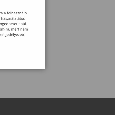
ra a felhasználó
k használatába,
engedhetetlenül
com-ra, mert nem
 engedélyezett