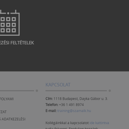
EZÉSI FELTÉTELEK
KAPCSOLAT
Cím:
1118 Budapest, Dayka Gábor u. 3.
FOLYAMI
Telefon:
+36 1 491 8974
E-mail:
training@szamalk.hu
YZAT
 ADATKEZELÉSI
Kollégáinkkal a kapcsolatot
ide kattintva
tudja felvenni. Forduljon hozzánk