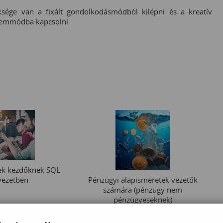
ége van a fixált gondolkodásmódból kilépni és a kreatív
zemmódba kapcsolni
ek kezdőknek SQL
yezetben
Pénzügyi alapismeretek vezetők
számára (pénzügy nem
pénzügyeseknek)
 000
Ft
60 000
Ft