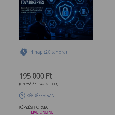
4 nap (20 tanóra)
195 000
Ft
(Bruttó ár:
247 650
Ft
)
KÉRDÉSEM VAN!
KÉPZÉSI FORMA
LIVE ONLINE