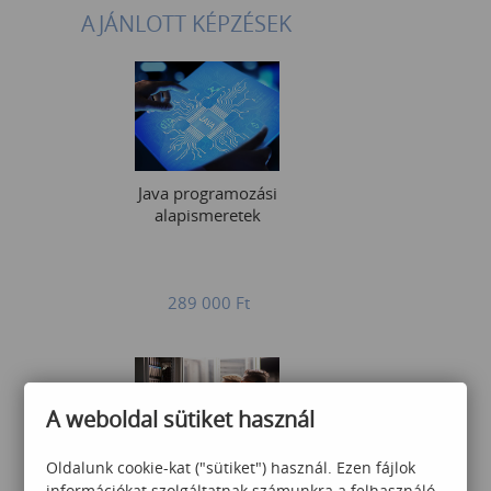
AJÁNLOTT KÉPZÉSEK
Java programozási
alapismeretek
289 000
Ft
A weboldal sütiket használ
Oldalunk cookie-kat ("sütiket") használ. Ezen fájlok
Hálózati alapismeretek
információkat szolgáltatnak számunkra a felhasználó