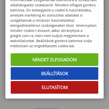
oldallátogatási szokásairól. Mindent elfogad gombra
kattintva, Ön beleegyezik a cookie-k használatába,
amelyek marketing és statisztikai adatokat is
szolgáltatnak a rendszer használatához
121 000
Ft
elengedhetetlenül szükségeseken kívül. Amennyiben
minden cookie-t elutasít, akkor átirányítjuk a
google.com-ra, mert nem tudjuk megjeleníteni a
weboldalunkat. Beállítások gombra kattintva tudja
módosítani az engedélyezett cookie-kat.
MINDET ELFOGADOM
Haladó T-SQL technikák és
lekérdezés optimalizálás
BEÁLLÍTÁSOK
Microsoft SQL környezetben
ELUTASÍTOM
299 000
Ft