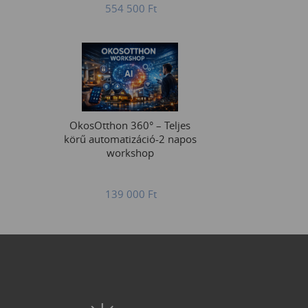
554 500
Ft
OkosOtthon 360° – Teljes
körű automatizáció-2 napos
workshop
139 000
Ft