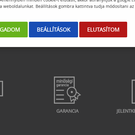
 a weboldalunkat. Beállítások gombra kattintva tudja módosítani az
OGADOM
BEÁLLÍTÁSOK
ELUTASÍTOM
GARANCIA
JELENTK