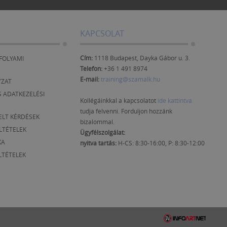
KAPCSOLAT
Cím:
1118 Budapest, Dayka Gábor u. 3.
FOLYAMI
Telefon:
+36 1 491 8974
E-mail:
training@szamalk.hu
YZAT
 ADATKEZELÉSI
Kollégáinkkal a kapcsolatot
ide kattintva
tudja felvenni. Forduljon hozzánk
ELT KÉRDÉSEK
bizalommal.
ELTÉTELEK
Ügyfélszolgálat:
KA
nyitva tartás:
H-CS: 8:30-16:00, P: 8:30-12:00
LTÉTELEK