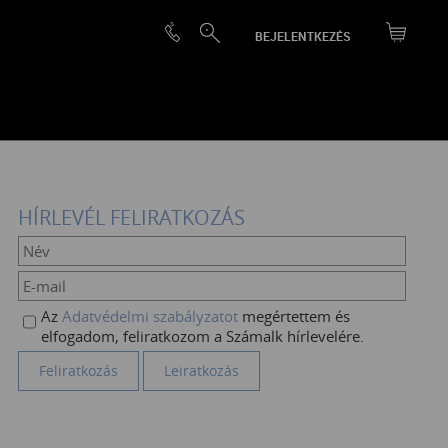
BEJELENTKEZÉS
HÍRLEVÉL FELIRATKOZÁS
Az
Adatvédelmi szabályzatot
megértettem és
elfogadom, feliratkozom a Számalk hírlevelére.