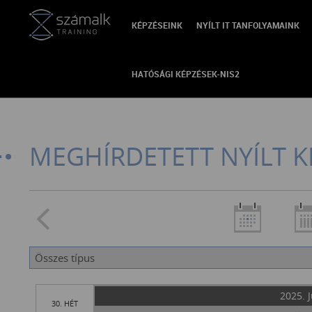
KÉPZÉSEINK
NYÍLT IT TANFOLYAMAINK
VISSZA
HATÓSÁGI KÉPZÉSEK-NIS2
MEGHÍRDETETT NYÍLT K
2025. J
30. HÉT