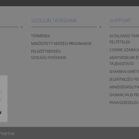
SZOLGÁLTATÁSAINK
SUPPORT
TERMÉKEK
ÁLTALÁNOS TAN
FELTÉTELEK
MINŐSÍTETT KÉPZÉSI PROGRAMOK
COOKIE SZABÁL
FELNŐTTKÉPZÉSI
SZOLGÁLTATÁSAINK
ADATVÉDELMI ÉS
TÁJÉKOZTATÓ
GYAKRAN ISMÉT
JELENTKEZÉSI F
MINŐSÉGPOLITI
GARANCIÁLIS FE
PANASZKEZELÉS
ntartva.