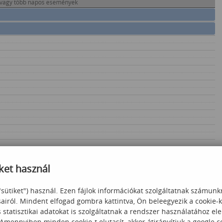
 vagy több napos események
ket használ
"sütiket") használ. Ezen fájlok információkat szolgáltatnak számunk
sairól. Mindent elfogad gombra kattintva, Ön beleegyezik a cookie-
statisztikai adatokat is szolgáltatnak a rendszer használatához el
 Amennyiben minden cookie-t elutasít, akkor átirányítjuk a google.