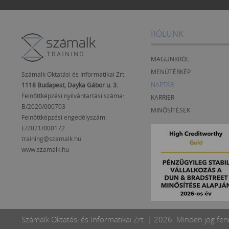
RÓLUNK
MAGUNKRÓL
MENÜTÉRKÉP
Számalk Oktatási és Informatikai Zrt.
NAPTÁR
1118 Budapest, Dayka Gábor u. 3.
Felnőttképzési nyilvántartási száma:
KARRIER
B/2020/000703
MINŐSÍTÉSEK
Felnőttképzési engedélyszám:
E/2021/000172
training@szamalk.hu
www.szamalk.hu
Számalk Oktatási és Informatikai Zrt. | 2026. Minden jog fen