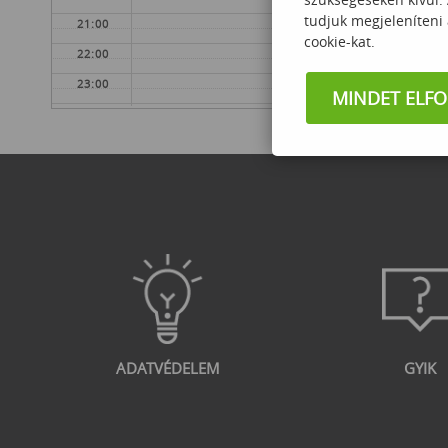
tudjuk megjeleníteni
21:00
cookie-kat.
22:00
23:00
MINDET ELF
ADATVÉDELEM
GYIK