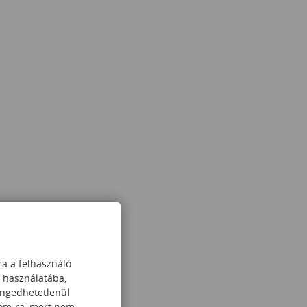
ra a felhasználó
k használatába,
engedhetetlenül
com-ra, mert nem