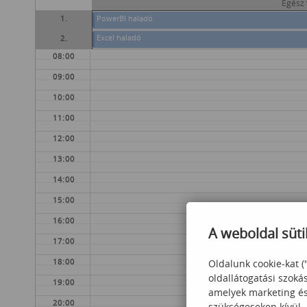
Egész
1.
PowerBI haladó
Excel haladó
2.
08:00
09:00
10:00
11:00
12:00
13:00
14:00
15:00
16:00
A weboldal süti
17:00
18:00
Oldalunk cookie-kat (
oldallátogatási szoká
19:00
amelyek marketing és 
20:00
szükségeseken kívül.