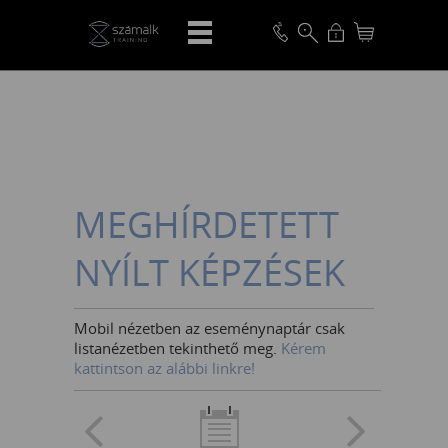
VISSZA
MEGHÍRDETETT
NYÍLT KÉPZÉSEK
Mobil nézetben az eseménynaptár csak
listanézetben tekinthető meg.
Kérem
kattintson az alábbi linkre!