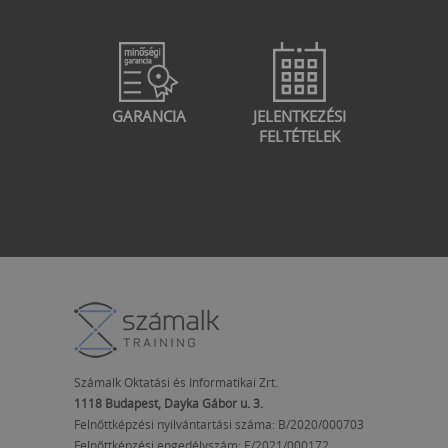
GARANCIA
JELENTKEZÉSI
FELTÉTELEK
Számalk Oktatási és Informatikai Zrt.
1118 Budapest, Dayka Gábor u. 3.
Felnőttképzési nyilvántartási száma: B/2020/000703
Felnőttképzési engedélyszám:
E/2021/000172