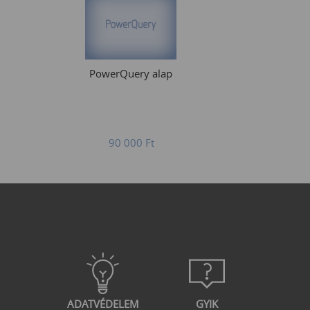
PowerQuery alap
90 000
Ft
ADATVÉDELEM
GYIK