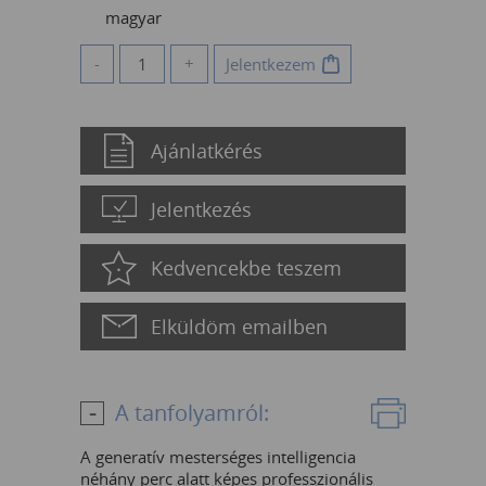
magyar
-
+
Jelentkezem
Ajánlatkérés
Jelentkezés
Kedvencekbe teszem
Elküldöm emailben
A tanfolyamról:
A generatív mesterséges intelligencia
néhány perc alatt képes professzionális