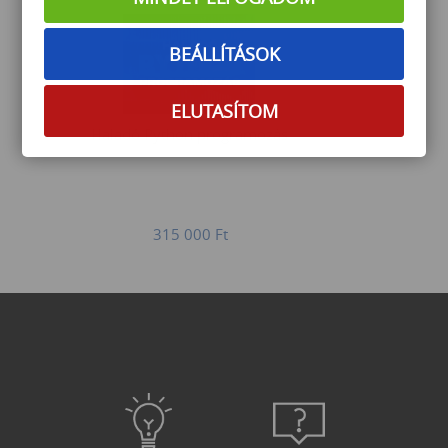
BEÁLLÍTÁSOK
ELUTASÍTOM
Haladó Python programozás
315 000
Ft