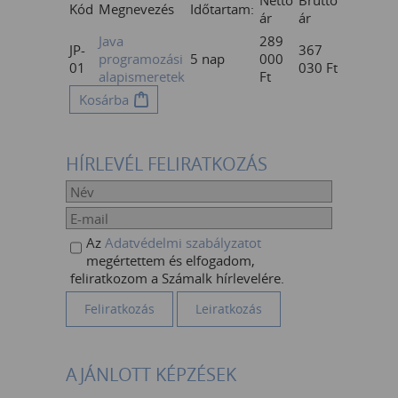
Nettó
Bruttó
Kód
Megnevezés
Időtartam:
ár
ár
Java
289
JP-
367
programozási
5 nap
000
01
030
Ft
alapismeretek
Ft
Kosárba
HÍRLEVÉL FELIRATKOZÁS
Az
Adatvédelmi szabályzatot
megértettem és elfogadom,
feliratkozom a Számalk hírlevelére.
AJÁNLOTT KÉPZÉSEK