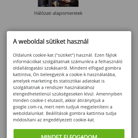
Hálózati alapismeretek
A weboldal sütiket használ
121 000
Ft
Oldalunk cookie-kat ("sütiket") használ. Ezen fájlok
információkat szolgáltatnak számunkra a felhasználó
oldallátogatási szokásairól. Mindent elfogad gombra
kattintva, Ön beleegyezik a cookie-k használatába,
amelyek marketing és statisztikai adatokat is
szolgáltatnak a rendszer használatához
elengedhetetlenül szükségeseken kívül. Amennyiben
Scrum / Agile in Practice
minden cookie-t elutasít, akkor átirányítjuk a
google.com-ra, mert nem tudjuk megjeleníteni a
weboldalunkat. Beállítások gombra kattintva tudja
módosítani az engedélyezett cookie-kat.
370 000
Ft
MINDET ELFOGADOM