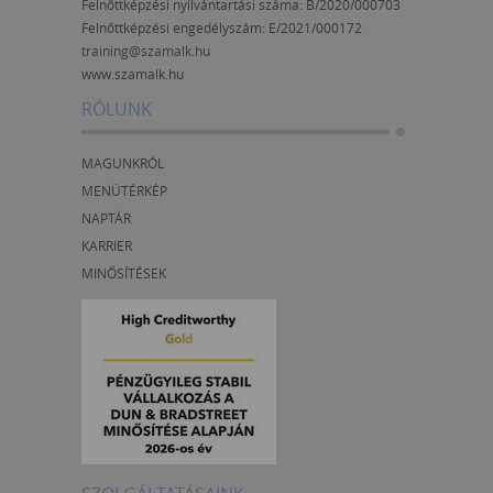
Felnőttképzési nyilvántartási száma: B/2020/000703
Felnőttképzési engedélyszám:
E/2021/000172
training@szamalk.hu
www.szamalk.hu
RÓLUNK
MAGUNKRÓL
MENÜTÉRKÉP
NAPTÁR
KARRIER
MINŐSÍTÉSEK