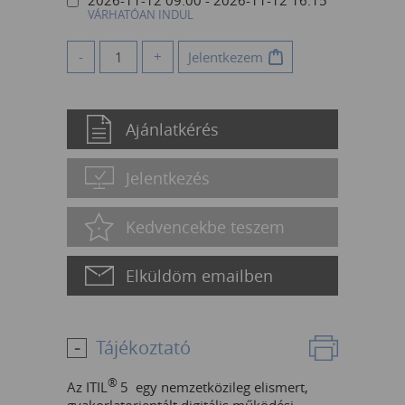
VÁRHATÓAN INDUL
-
+
Jelentkezem
Ajánlatkérés
Jelentkezés
Kedvencekbe teszem
Elküldöm emailben
Tájékoztató
®
Az ITIL
5 egy nemzetközileg elismert,
gyakorlatorientált digitális működési