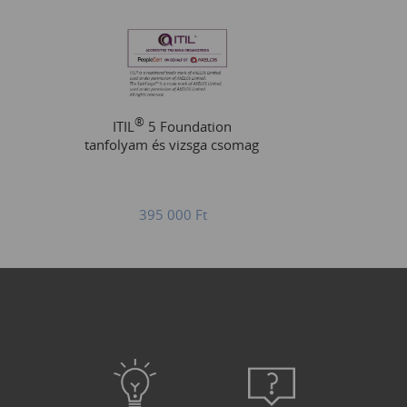
®
ITIL
5 Foundation
tanfolyam és vizsga csomag
395 000
Ft