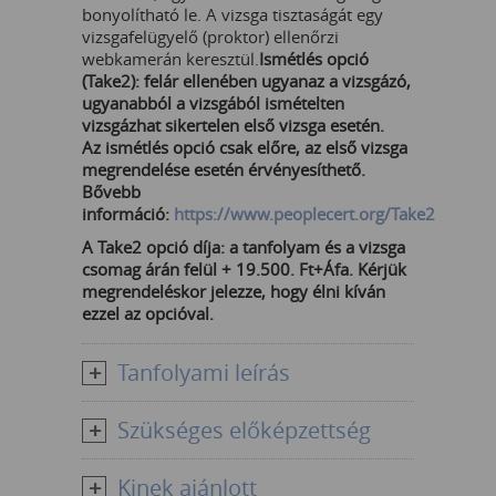
bonyolítható le. A vizsga tisztaságát egy
vizsgafelügyelő (proktor) ellenőrzi
webkamerán keresztül.
Ismétlés opció
(Take2): felár ellenében ugyanaz a vizsgázó,
ugyanabból a vizsgából ismételten
vizsgázhat sikertelen első vizsga esetén.
Az ismétlés opció csak előre, az első vizsga
megrendelése esetén érvényesíthető.
Bővebb
információ:
https://www.peoplecert.org/Take2
A Take2 opció díja: a tanfolyam és a vizsga
csomag árán felül + 19.500. Ft+Áfa. Kérjük
megrendeléskor jelezze, hogy élni kíván
ezzel az opcióval.
Tanfolyami leírás
Szükséges előképzettség
Kinek ajánlott