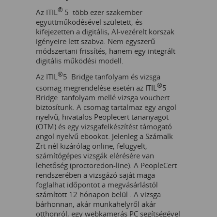
®
Az ITIL
5 több ezer szakember
együttműködésével született, és
kifejezetten a digitális, AI-vezérelt korszak
igényeire lett szabva. Nem egyszerű
módszertani frissítés, hanem egy integrált
digitális működési modell.
®
Az ITIL
5 Bridge tanfolyam és vizsga
®
csomag megrendelése esetén az ITIL
5
Bridge tanfolyam mellé vizsga vouchert
biztosítunk. A csomag tartalmaz egy angol
nyelvű, hivatalos Peoplecert tananyagot
(OTM) és egy vizsgafelkészítést támogató
angol nyelvű ebookot. Jelenleg a Számalk
Zrt-nél kizárólag online, felügyelt,
számítógépes vizsgák elérésére van
lehetőség (proctoredon-line). A PeopleCert
rendszerében a vizsgázó saját maga
foglalhat időpontot a megvásárlástól
számított 12 hónapon belül . A vizsga
bárhonnan, akár munkahelyről akár
otthonról, egy webkamerás PC segítségével