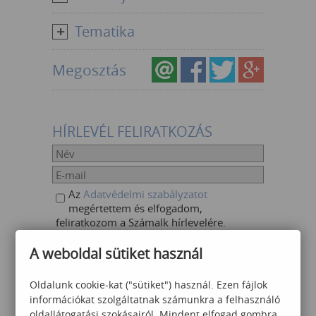
Tematika
Megosztás
HÍRLEVÉL FELIRATKOZÁS
Az
Adatvédelmi szabályzatot
megértettem és elfogadom,
feliratkozom a Számalk hírlevelére.
A weboldal sütiket használ
Oldalunk cookie-kat ("sütiket") használ. Ezen fájlok
AJÁNLOTT KÉPZÉSEK
információkat szolgáltatnak számunkra a felhasználó
oldallátogatási szokásairól. Mindent elfogad gombra