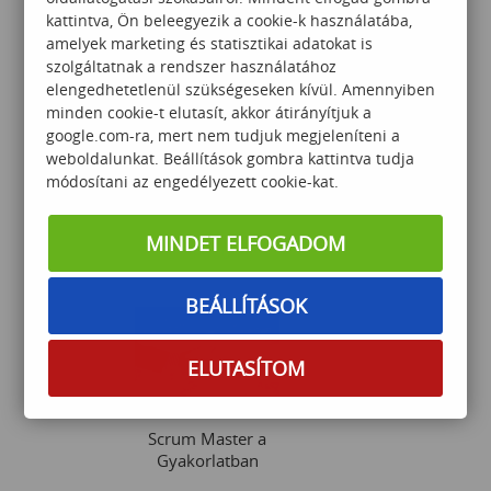
kattintva, Ön beleegyezik a cookie-k használatába,
amelyek marketing és statisztikai adatokat is
szolgáltatnak a rendszer használatához
elengedhetetlenül szükségeseken kívül. Amennyiben
minden cookie-t elutasít, akkor átirányítjuk a
google.com-ra, mert nem tudjuk megjeleníteni a
®
ITIL
4 Foundation
weboldalunkat. Beállítások gombra kattintva tudja
tanfolyam és vizsga csomag
módosítani az engedélyezett cookie-kat.
MINDET ELFOGADOM
395 000
Ft
BEÁLLÍTÁSOK
ELUTASÍTOM
Scrum Master a
Gyakorlatban