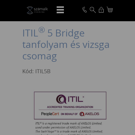
VISSZA
®
ITIL
5 Bridge
tanfolyam és vizsga
csomag
Kód: ITIL5B