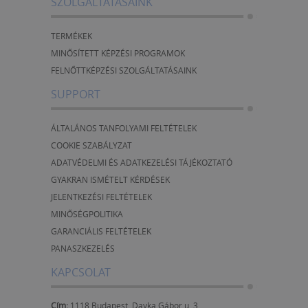
SZOLGÁLTATÁSAINK
TERMÉKEK
MINŐSÍTETT KÉPZÉSI PROGRAMOK
FELNŐTTKÉPZÉSI SZOLGÁLTATÁSAINK
SUPPORT
ÁLTALÁNOS TANFOLYAMI FELTÉTELEK
COOKIE SZABÁLYZAT
ADATVÉDELMI ÉS ADATKEZELÉSI TÁJÉKOZTATÓ
GYAKRAN ISMÉTELT KÉRDÉSEK
JELENTKEZÉSI FELTÉTELEK
MINŐSÉGPOLITIKA
GARANCIÁLIS FELTÉTELEK
PANASZKEZELÉS
KAPCSOLAT
Cím:
1118 Budapest, Dayka Gábor u. 3.