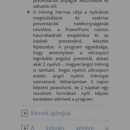
prezentációs anyagok készíthetők és
adhatók elő.
A tréning hármas célja a nyilvános
megszólalások és szakmai
prezentációk hatékonyságának
növelése, a PowerPoint rutinos
használatának elsajátítása és az
írásbeli prezentáció készítés
fejlesztése. A program egyedisége,
hogy amennyiben a célcsoport
leginkább angolul prezentál, abban
akár 2 nyelvű – magyar/angol tréning
is tartható. Angol nyelvű célcsoport
esetén angol nyelvű tréninget
szervezünk. Időtartamban 3 napos
képzést javasolunk, de 2 napban egy
rövidített formában nyílt képzés
keretében elérhető a program.
Kiknek ajánljuk
A képzés végére a