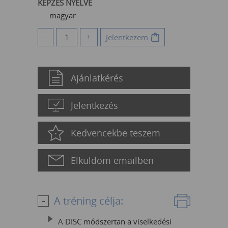
KÉPZÉS NYELVE
magyar
-
+
Jelentkezem
Ajánlatkérés
Jelentkezés
Kedvencekbe teszem
Elküldöm emailben
A tréning célja:
A DISC módszertan a viselkedési