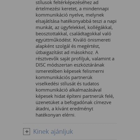
stílusok feltérképezéséhez ad
értelmezési keretet, a mindennapi
kommunikáció nyelve, melynek
elsajátítása hatékonyabbá teszi a napi
munkát,
az
ügyfelekkel, kollégákkal,
beosztottakkal, családtagokkal való
együttműködést. Kiváló önismereti
alapként szolgál és megértést,
útbaigazítást ad másokhoz. A
résztvevők saját profiljuk, valamint a
DISC módszertan eszköztárának
ismeretében képesek felismerni
kommunikációs partnerük
viselkedési stílusát és tudatos
kommunikáció alkalmazásával
képesek hidat építeni partnerük felé,
üzenetüket a befogadónak címezve
átadni, a kívánt eredményt
hatékonyan elérni.
Kinek ajánljuk