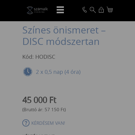
VISSZA
Színes önismeret –
DISC módszertan
Kód: HODISC
2 x 0,5 nap (4 óra)
45 000
Ft
(Bruttó ár:
57 150
Ft
)
KÉRDÉSEM VAN!