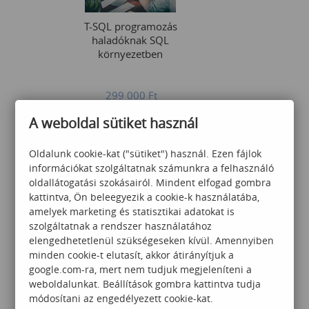
T-SQL programozás
haladóknak SQL
környezetben
299 000
Ft
A weboldal sütiket használ
Oldalunk cookie-kat ("sütiket") használ. Ezen fájlok
információkat szolgáltatnak számunkra a felhasználó
oldallátogatási szokásairól. Mindent elfogad gombra
kattintva, Ön beleegyezik a cookie-k használatába,
amelyek marketing és statisztikai adatokat is
SharePoint felhasználói
szolgáltatnak a rendszer használatához
ismeretek
elengedhetetlenül szükségeseken kívül. Amennyiben
minden cookie-t elutasít, akkor átirányítjuk a
google.com-ra, mert nem tudjuk megjeleníteni a
169 000
Ft
weboldalunkat. Beállítások gombra kattintva tudja
módosítani az engedélyezett cookie-kat.